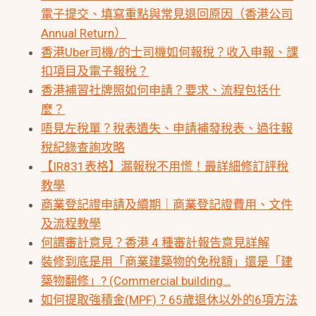
電子提交、填寫重點與常見退回原因（香港公司
Annual Return）
香港Uber司機/的士司機如何報稅？收入申報、課
扣項目及電子報稅？
香港補習社牌照如何申請？要求、流程包括什
麼？
唔見左稅單？稅表遺失、申請補發稅表、過往報
稅紀錄查詢攻略
【IR831表格】漏報稅不用慌！最詳細修訂評稅
教學
商業登記證申請及續期｜商業登記證費用、文件
及流程教學
何謂審計意見？香港 4 種審計報告意見詳解
裝修到底是用「商業建築物的免稅額」還是「建
築物翻修」? (Commercial building…
如何提取強積金(MPF)？65歲退休以外的6項方法