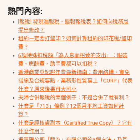
熱門內容:
[報稅] 發現漏報稅、錯報報稅表？如何向稅務局
提出修改？
租約一定要打釐印？如何計算租約的印花稅/釐印
費？
6項特殊扣稅額「為入息而招致的支出」：服裝
費、應酬費、助手費都可以扣稅？
香港商業登記證年費最新指南：費用結構、寬免
措施及合規要點，業務形性質寫上「CORP」代表
什麼？原來後果可大可小
夫婦合併報稅的兩個例子：不是合併了就有利？
什麼是「713」條例？12個月平均工資如何計
算？
什麼是經核證副本（Certified True Copy）？它有
什麼作用？
把無限公司「轉為」有限公司的3個方法，及其