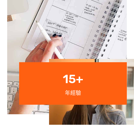
1
15+
5
+
年經驗