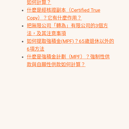
如何計算？
什麼是經核證副本（Certified True
Copy）？它有什麼作用？
把無限公司「轉為」有限公司的3個方
法，及其注意事項
如何提取強積金(MPF)？65歲退休以外的
6項方法
什麼是強積金計劃（MPF）？強制性供
款與自願性供款如何計算？