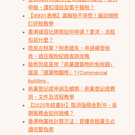
申報、課扣項目及電子報稅？
【IR831表格】漏報稅不用慌！最詳細修
訂評稅教學
香港補習社牌照如何申請？要求、流程
包括什麼？
唔見左稅單？稅表遺失、申請補發稅
表、過往報稅紀錄查詢攻略
裝修到底是用「商業建築物的免稅額」
還是「建築物翻修」? (Commercial
building…
商業登記證申請及續期｜商業登記證費
用、文件及流程教學
【2025年結審計】取消強積金對沖，長
期服務金如何撥備？
香港物業稅計算方法：買樓收租業主必
讀完整指南