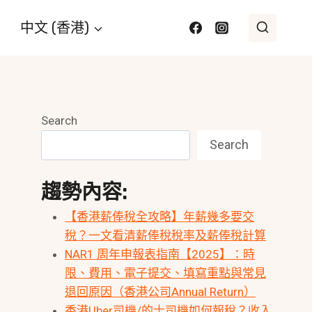
中文 (香港)
Search
Search
趨勢內容:
【香港薪俸稅全攻略】年薪幾多要交
稅？一文看清薪俸稅稅率及薪俸稅計算
NAR1 周年申報表指南【2025】：時
限、費用、電子提交、填寫重點與常見
退回原因（香港公司Annual Return）
香港Uber司機/的士司機如何報稅？收入