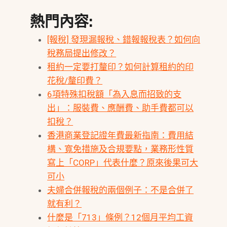
熱門內容:
[報稅] 發現漏報稅、錯報報稅表？如何向
稅務局提出修改？
租約一定要打釐印？如何計算租約的印
花稅/釐印費？
6項特殊扣稅額「為入息而招致的支
出」：服裝費、應酬費、助手費都可以
扣稅？
香港商業登記證年費最新指南：費用結
構、寬免措施及合規要點，業務形性質
寫上「CORP」代表什麼？原來後果可大
可小
夫婦合併報稅的兩個例子：不是合併了
就有利？
什麼是「713」條例？12個月平均工資