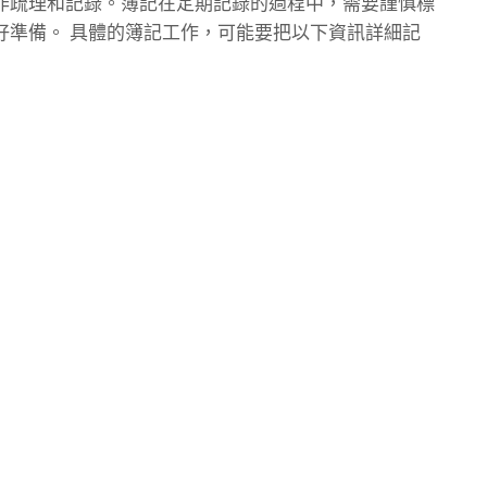
作疏理和記錄。簿記在定期記錄的過程中，需要謹慎標
好準備。
具體的簿記工作，可能要把以下資訊詳細記