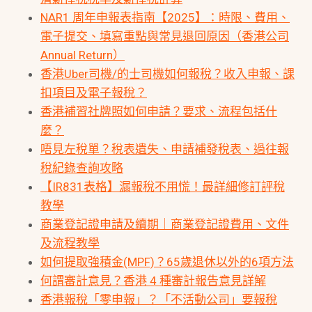
NAR1 周年申報表指南【2025】：時限、費用、
電子提交、填寫重點與常見退回原因（香港公司
Annual Return）
香港Uber司機/的士司機如何報稅？收入申報、課
扣項目及電子報稅？
香港補習社牌照如何申請？要求、流程包括什
麼？
唔見左稅單？稅表遺失、申請補發稅表、過往報
稅紀錄查詢攻略
【IR831表格】漏報稅不用慌！最詳細修訂評稅
教學
商業登記證申請及續期｜商業登記證費用、文件
及流程教學
如何提取強積金(MPF)？65歲退休以外的6項方法
何謂審計意見？香港 4 種審計報告意見詳解
香港報稅「零申報」？「不活動公司」要報稅