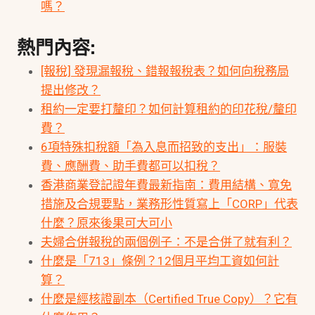
嗎？
熱門內容:
[報稅] 發現漏報稅、錯報報稅表？如何向稅務局
提出修改？
租約一定要打釐印？如何計算租約的印花稅/釐印
費？
6項特殊扣稅額「為入息而招致的支出」：服裝
費、應酬費、助手費都可以扣稅？
香港商業登記證年費最新指南：費用結構、寬免
措施及合規要點，業務形性質寫上「CORP」代表
什麼？原來後果可大可小
夫婦合併報稅的兩個例子：不是合併了就有利？
什麼是「713」條例？12個月平均工資如何計
算？
什麼是經核證副本（Certified True Copy）？它有