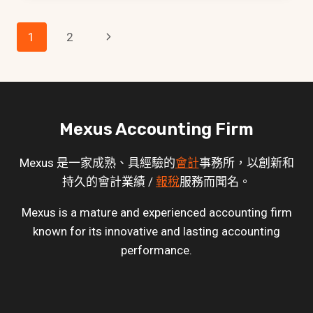
Page
Next
1
2
Navigation
Page
Mexus Accounting Firm
Mexus 是一家成熟、具經驗的
會計
事務所，以創新和
持久的會計業績 /
報稅
服務而聞名。
Mexus is a mature and experienced accounting firm
known for its innovative and lasting accounting
performance.