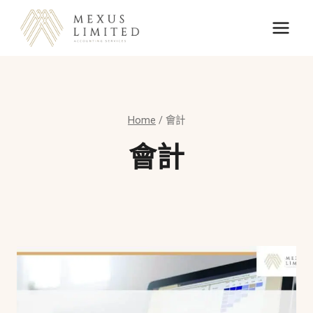
Skip
to
content
Home
/
會計
會計