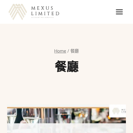
Skip
to
content
Home
/
餐廳
餐廳