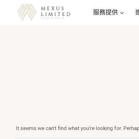
Skip
服務提供
to
content
It seems we can’t find what you’re looking for. Perha