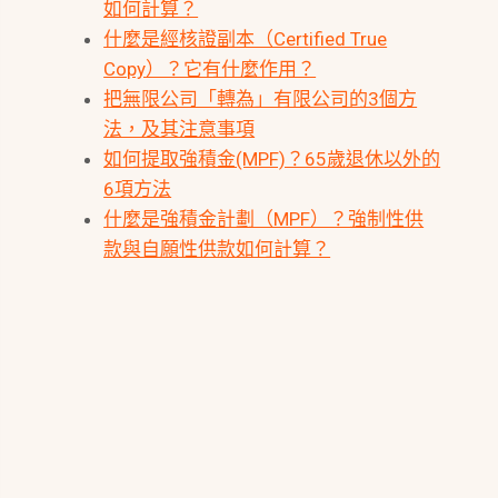
如何計算？
什麼是經核證副本（Certified True
Copy）？它有什麼作用？
把無限公司「轉為」有限公司的3個方
法，及其注意事項
如何提取強積金(MPF)？65歲退休以外的
6項方法
什麼是強積金計劃（MPF）？強制性供
款與自願性供款如何計算？