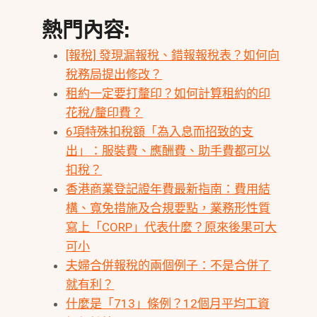
熱門內容:
[報稅] 發現漏報稅、錯報報稅表？如何向
稅務局提出修改？
租約一定要打釐印？如何計算租約的印
花稅/釐印費？
6項特殊扣稅額「為入息而招致的支
出」：服裝費、應酬費、助手費都可以
扣稅？
香港商業登記證年費最新指南：費用結
構、寬免措施及合規要點，業務形性質
寫上「CORP」代表什麼？原來後果可大
可小
夫婦合併報稅的兩個例子：不是合併了
就有利？
什麼是「713」條例？12個月平均工資