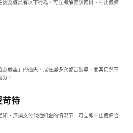
主因為僱員有以下行為，可立即解僱該僱員、中止僱傭
極為嚴重」的過失，或在屢多次警告勸導，而其仍然不
處分。
受苛待
通知、無須支付代通知金的情況下，可立即中止僱傭合