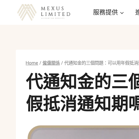
Skip
服務提供
to
content
Home
/
僱傭關係
/
代通知金的三個問題：可以用年假抵消
代通知金的三
假抵消通知期