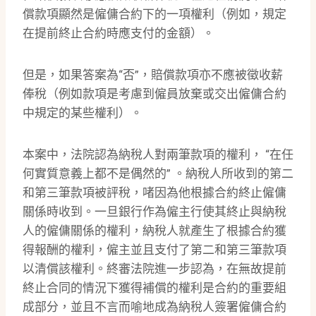
償款項顯然是僱傭合約下的一項權利（例如，規定
在提前終止合約時應支付的金額）。
但是，如果答案為“否”，賠償款項亦不應被徵收薪
俸稅（例如款項是考慮到僱員放棄或交出僱傭合約
中規定的某些權利）。
本案中，法院認為納稅人對兩筆款項的權利， “在任
何實質意義上都不是偶然的” 。納稅人所收到的第二
和第三筆款項被評稅，啫因為他根據合約終止僱傭
關係時收到。一旦銀行作為僱主行使其終止與納稅
人的僱傭關係的權利，納稅人就產生了根據合約獲
得報酬的權利，僱主並且支付了第二和第三筆款項
以清償該權利。終審法院進一步認為，在無故提前
終止合同的情況下獲得補償的權利是合約的重要組
成部分，並且不言而喻地成為納稅人簽署僱傭合約