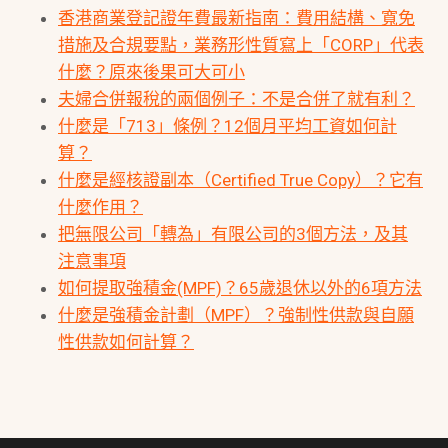
香港商業登記證年費最新指南：費用結構、寬免
措施及合規要點，業務形性質寫上「CORP」代表
什麼？原來後果可大可小
夫婦合併報稅的兩個例子：不是合併了就有利？
什麼是「713」條例？12個月平均工資如何計
算？
什麼是經核證副本（Certified True Copy）？它有
什麼作用？
把無限公司「轉為」有限公司的3個方法，及其
注意事項
如何提取強積金(MPF)？65歲退休以外的6項方法
什麼是強積金計劃（MPF）？強制性供款與自願
性供款如何計算？