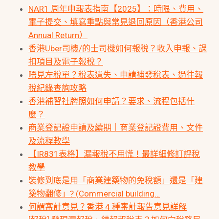
NAR1 周年申報表指南【2025】：時限、費用、
電子提交、填寫重點與常見退回原因（香港公司
Annual Return）
香港Uber司機/的士司機如何報稅？收入申報、課
扣項目及電子報稅？
唔見左稅單？稅表遺失、申請補發稅表、過往報
稅紀錄查詢攻略
香港補習社牌照如何申請？要求、流程包括什
麼？
商業登記證申請及續期｜商業登記證費用、文件
及流程教學
【IR831表格】漏報稅不用慌！最詳細修訂評稅
教學
裝修到底是用「商業建築物的免稅額」還是「建
築物翻修」? (Commercial building…
何謂審計意見？香港 4 種審計報告意見詳解