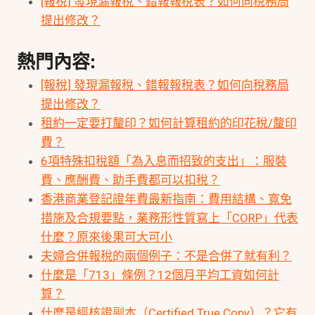
[報稅] 發現漏報稅、錯報報稅表？如何向稅務局
提出修改？
熱門內容:
[報稅] 發現漏報稅、錯報報稅表？如何向稅務局
提出修改？
租約一定要打釐印？如何計算租約的印花稅/釐印
費？
6項特殊扣稅額「為入息而招致的支出」：服裝
費、應酬費、助手費都可以扣稅？
香港商業登記證年費最新指南：費用結構、寬免
措施及合規要點，業務形性質寫上「CORP」代表
什麼？原來後果可大可小
夫婦合併報稅的兩個例子：不是合併了就有利？
什麼是「713」條例？12個月平均工資如何計
算？
什麼是經核證副本（Certified True Copy）？它有