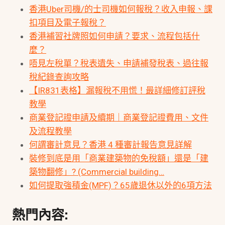
香港Uber司機/的士司機如何報稅？收入申報、課
扣項目及電子報稅？
香港補習社牌照如何申請？要求、流程包括什
麼？
唔見左稅單？稅表遺失、申請補發稅表、過往報
稅紀錄查詢攻略
【IR831表格】漏報稅不用慌！最詳細修訂評稅
教學
商業登記證申請及續期｜商業登記證費用、文件
及流程教學
何謂審計意見？香港 4 種審計報告意見詳解
裝修到底是用「商業建築物的免稅額」還是「建
築物翻修」? (Commercial building…
如何提取強積金(MPF)？65歲退休以外的6項方法
熱門內容: