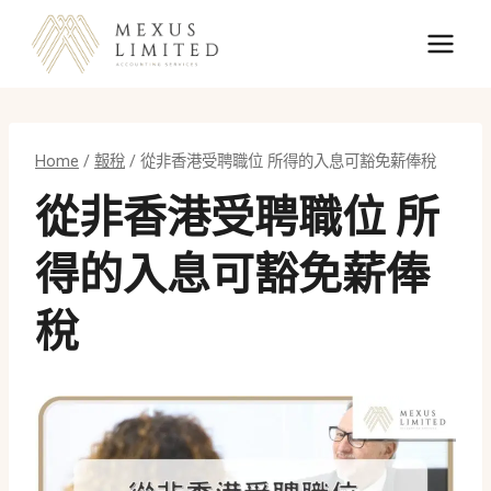
Skip
to
content
Home
/
報稅
/
從非香港受聘職位 所得的入息可豁免薪俸稅
從非香港受聘職位 所
得的入息可豁免薪俸
稅