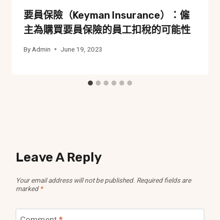
要員保險（Keyman Insurance）：僱
主為購買要員保險的員工扣稅的可能性
By
Admin
June 19, 2023
Leave A Reply
Your email address will not be published.
Required fields are
marked
*
Comment
*