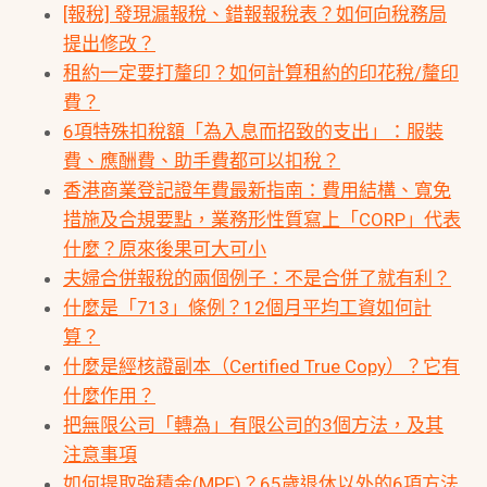
[報稅] 發現漏報稅、錯報報稅表？如何向稅務局
提出修改？
租約一定要打釐印？如何計算租約的印花稅/釐印
費？
6項特殊扣稅額「為入息而招致的支出」：服裝
費、應酬費、助手費都可以扣稅？
香港商業登記證年費最新指南：費用結構、寬免
措施及合規要點，業務形性質寫上「CORP」代表
什麼？原來後果可大可小
夫婦合併報稅的兩個例子：不是合併了就有利？
什麼是「713」條例？12個月平均工資如何計
算？
什麼是經核證副本（Certified True Copy）？它有
什麼作用？
把無限公司「轉為」有限公司的3個方法，及其
注意事項
如何提取強積金(MPF)？65歲退休以外的6項方法