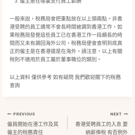
僱主是在哪裏支付員工薪酬
一般來說，稅務局會把重點放在以上頭兩點。非香
港受聘的員工通常不會長時間被調到香港工作，如
果稅務局發覺這些員工已在香港工作一段頗長的時
間而又未有調回海外公司，稅務局便會查明到底真
正的僱主是在香港還是在海外。請注意，以上有關
稅則不適用於員工屬於董事職位的類別。
以上資料 僅供參考 如有疑問 我們歡迎閣下的稅務
查詢
Post
PREVIOUS
NEXT
僱員開始在港工作及其
香港受聘員工的入息 要
Navigation
僱主的稅務責任
納薪俸稅 有否例外