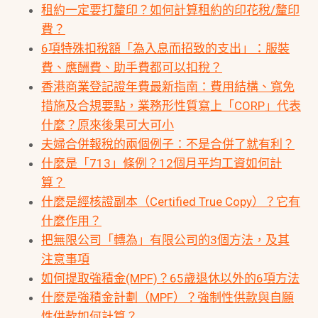
租約一定要打釐印？如何計算租約的印花稅/釐印
費？
6項特殊扣稅額「為入息而招致的支出」：服裝
費、應酬費、助手費都可以扣稅？
香港商業登記證年費最新指南：費用結構、寬免
措施及合規要點，業務形性質寫上「CORP」代表
什麼？原來後果可大可小
夫婦合併報稅的兩個例子：不是合併了就有利？
什麼是「713」條例？12個月平均工資如何計
算？
什麼是經核證副本（Certified True Copy）？它有
什麼作用？
把無限公司「轉為」有限公司的3個方法，及其
注意事項
如何提取強積金(MPF)？65歲退休以外的6項方法
什麼是強積金計劃（MPF）？強制性供款與自願
性供款如何計算？