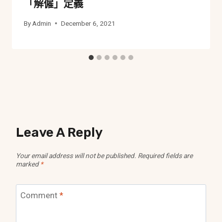
「解僱」定義
By
Admin
December 6, 2021
Leave A Reply
Your email address will not be published.
Required fields are
marked
*
Comment
*