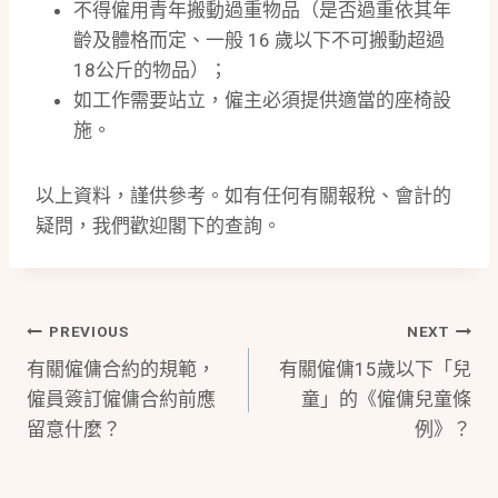
不得僱用青年搬動過重物品（是否過重依其年
齡及體格而定、一般 16 歲以下不可搬動超過
18公斤的物品）；
如工作需要站立，僱主必須提供適當的座椅設
施。
以上資料，謹供參考。如有任何有關報稅、會計的
疑問，我們歡迎閣下的查詢。
Post
PREVIOUS
NEXT
有關僱傭合約的規範，
有關僱傭15歲以下「兒
Navigation
僱員簽訂僱傭合約前應
童」的《僱傭兒童條
留意什麼？
例》？