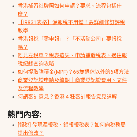
香港補習社牌照如何申請？要求、流程包括什
麼？
【IR831表格】漏報稅不用慌！最詳細修訂評稅
教學
香港報稅「零申報」？「不活動公司」要報稅
嗎？
唔見左稅單？稅表遺失、申請補發稅表、過往報
稅紀錄查詢攻略
如何提取強積金(MPF)？65歲退休以外的6項方法
商業登記證申請及續期｜商業登記證費用、文件
及流程教學
何謂審計意見？香港 4 種審計報告意見詳解
熱門內容:
[報稅] 發現漏報稅、錯報報稅表？如何向稅務局
提出修改？