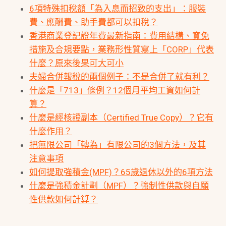
6項特殊扣稅額「為入息而招致的支出」：服裝
費、應酬費、助手費都可以扣稅？
香港商業登記證年費最新指南：費用結構、寬免
措施及合規要點，業務形性質寫上「CORP」代表
什麼？原來後果可大可小
夫婦合併報稅的兩個例子：不是合併了就有利？
什麼是「713」條例？12個月平均工資如何計
算？
什麼是經核證副本（Certified True Copy）？它有
什麼作用？
把無限公司「轉為」有限公司的3個方法，及其
注意事項
如何提取強積金(MPF)？65歲退休以外的6項方法
什麼是強積金計劃（MPF）？強制性供款與自願
性供款如何計算？