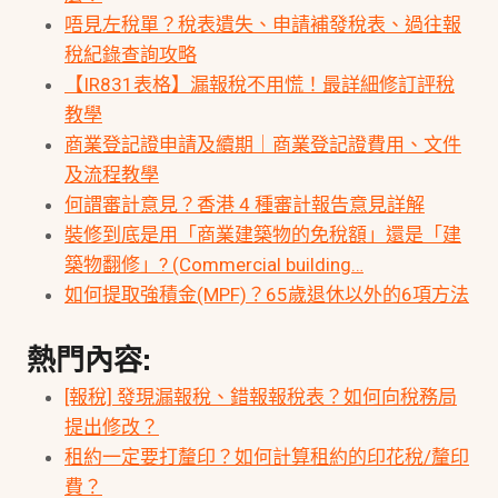
唔見左稅單？稅表遺失、申請補發稅表、過往報
稅紀錄查詢攻略
【IR831表格】漏報稅不用慌！最詳細修訂評稅
教學
商業登記證申請及續期｜商業登記證費用、文件
及流程教學
何謂審計意見？香港 4 種審計報告意見詳解
裝修到底是用「商業建築物的免稅額」還是「建
築物翻修」? (Commercial building…
如何提取強積金(MPF)？65歲退休以外的6項方法
熱門內容:
[報稅] 發現漏報稅、錯報報稅表？如何向稅務局
提出修改？
租約一定要打釐印？如何計算租約的印花稅/釐印
費？