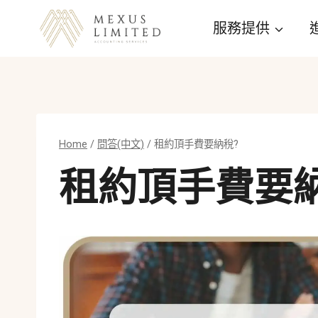
Skip
服務提供
to
content
Home
/
問答(中文)
/
租約頂手費要納稅?
租約頂手費要