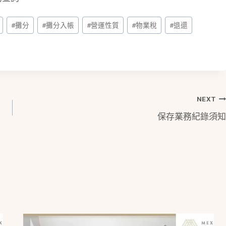
#
攤分
#
攤分入帳
#
營運性質
#
物業稅
#
退還
NEXT
保存業務紀錄須知