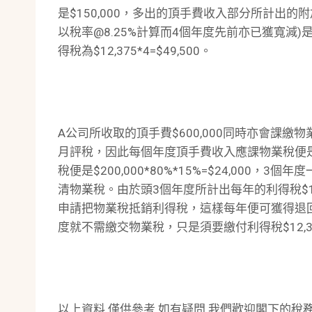
是$150,000，多出的頂手費收入部分所計出的附加
以稅率@8.25%計算而4個年度先前亦已獲寬減)是=$1
得稅為$12,375*4=$49,500。
A公司所收取的頂手費$600,000同時亦會課
月評稅，因此每個年度頂手費收入應課物業稅便是$
稅便是$200,000*80%*15%=$24,000，3個
清物業稅。由於頭3個年度所計出每年的利得稅$12,3
申請把物業稅抵銷利得稅，這樣每年便可獲得退回物業稅$2
度就不需繳交物業稅，只是須要繳付利得稅$12,3
以上資料 僅供參考 如有疑問 我們歡迎閣下的稅