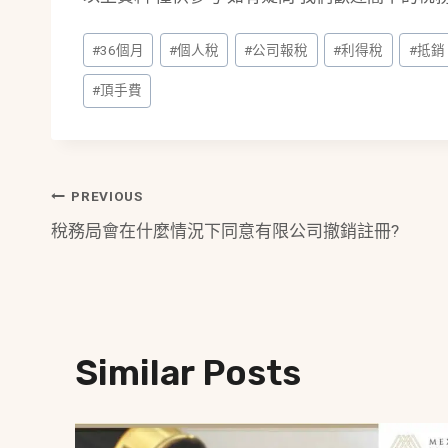
Post
#
36個月
#
個人稅
#
公司報稅
#
利得稅
#
抵銷
Tags:
#
頂手費
Post
PREVIOUS
稅務局會在什麼情況下同意有限公司撤銷註冊?
Navigation
Similar Posts