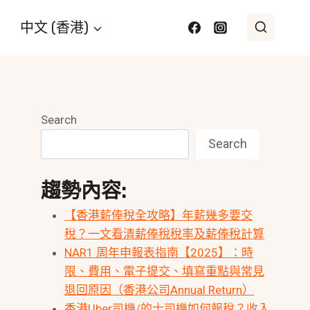
中文 (香港)
Search
Search
趨勢內容:
【香港薪俸稅全攻略】年薪幾多要交
稅？一文看清薪俸稅稅率及薪俸稅計算
NAR1 周年申報表指南【2025】：時
限、費用、電子提交、填寫重點與常見
退回原因（香港公司Annual Return）
香港Uber司機/的士司機如何報稅？收入