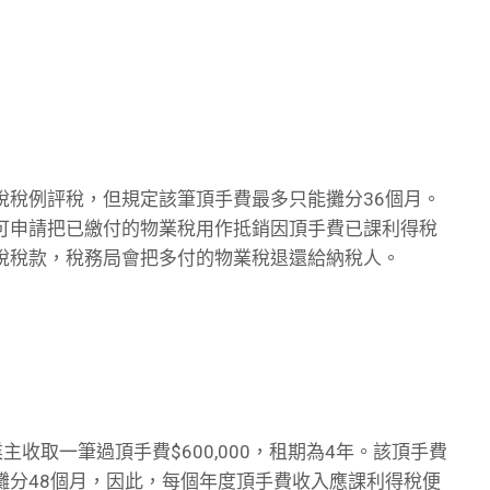
稅稅例評稅，但規定該筆頂手費最多只能攤分36個月。
可申請把已繳付的物業稅用作抵銷因頂手費已課利得稅
稅稅款，稅務局會把多付的物業稅退還給納稅人。
收取一筆過頂手費$600,000，租期為4年。該頂手費
攤分48個月，因此，每個年度頂手費收入應課利得稅便