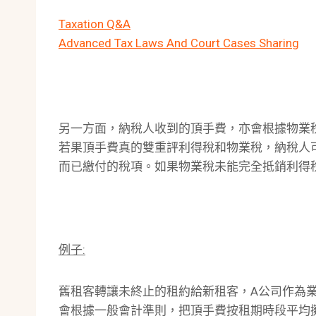
Taxation Q&A
Advanced Tax Laws And Court Cases Sharing
另一方面，納稅人收到的頂手費，亦會根據物業
若果頂手費真的雙重評利得稅和物業稅，納稅人
而已繳付的稅項。如果物業稅未能完全抵銷利得
例子:
舊租客轉讓未終止的租約給新租客，A公司作為業主
會根據一般會計準則，把頂手費按租期時段平均