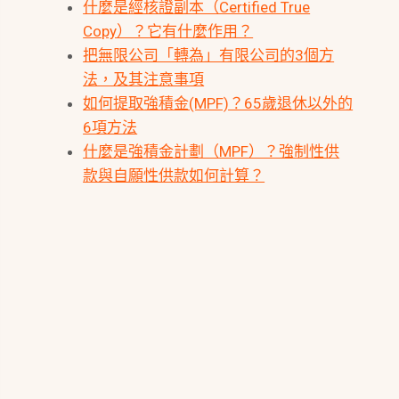
什麼是經核證副本（Certified True
Copy）？它有什麼作用？
把無限公司「轉為」有限公司的3個方
法，及其注意事項
如何提取強積金(MPF)？65歲退休以外的
6項方法
什麼是強積金計劃（MPF）？強制性供
款與自願性供款如何計算？