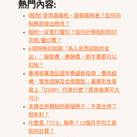
熱門內容:
[報稅] 發現漏報稅、錯報報稅表？如何向
稅務局提出修改？
租約一定要打釐印？如何計算租約的印
花稅/釐印費？
6項特殊扣稅額「為入息而招致的支
出」：服裝費、應酬費、助手費都可以
扣稅？
香港商業登記證年費最新指南：費用結
構、寬免措施及合規要點，業務形性質
寫上「CORP」代表什麼？原來後果可大
可小
夫婦合併報稅的兩個例子：不是合併了
就有利？
什麼是「713」條例？12個月平均工資
如何計算？