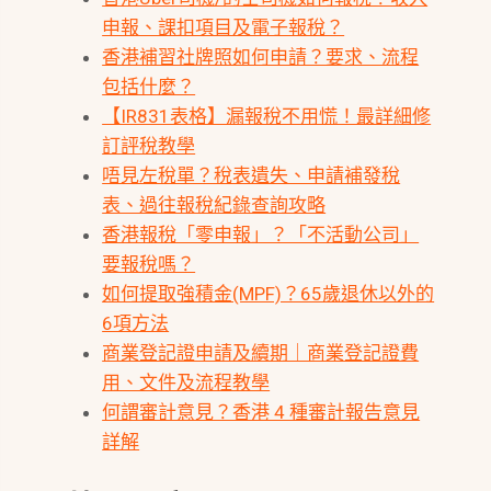
申報、課扣項目及電子報稅？
香港補習社牌照如何申請？要求、流程
包括什麼？
【IR831表格】漏報稅不用慌！最詳細修
訂評稅教學
唔見左稅單？稅表遺失、申請補發稅
表、過往報稅紀錄查詢攻略
香港報稅「零申報」？「不活動公司」
要報稅嗎？
如何提取強積金(MPF)？65歲退休以外的
6項方法
商業登記證申請及續期｜商業登記證費
用、文件及流程教學
何謂審計意見？香港 4 種審計報告意見
詳解