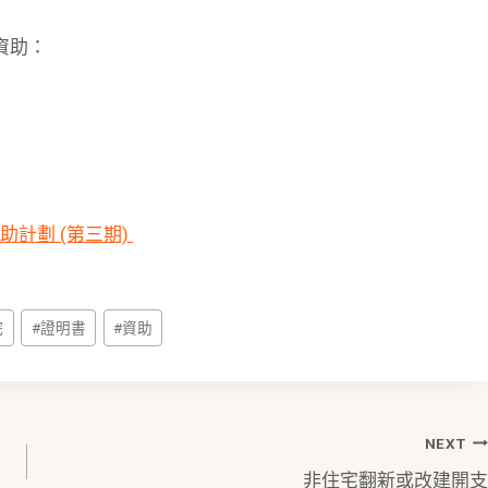
資助：
計劃 (第三期)
院
#
證明書
#
資助
NEXT
非住宅翻新或改建開支