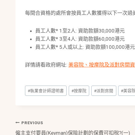
每間合資格的處所會按員工人數獲得以下一次過
員工人數* 1至2人: 資助款額
30,000港元
員工人數* 3至4人: 資助款額
60,000港元
員工人數* 5人或以上: 資助款額
100,000港元
詳情請看政府網址:
美容院、按摩院及派對房間資助
Post
#
執業會計師證明書
#
按摩院
#
派對房間
#
美容
Tags:
Post
PREVIOUS
僱主支付要員(Keyman)保險計劃的保費可扣稅?(一)