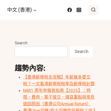
中文 (香港)
Search
Search
趨勢內容:
【香港薪俸稅全攻略】年薪幾多要交
稅？一文看清薪俸稅稅率及薪俸稅計算
NAR1 周年申報表指南【2025】：時
限、費用、電子提交、填寫重點與常見
退回原因（香港公司Annual Return）
香港Uber司機/的士司機如何報稅？收入