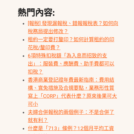
熱門內容:
[報稅] 發現漏報稅、錯報報稅表？如何向
稅務局提出修改？
租約一定要打釐印？如何計算租約的印
花稅/釐印費？
6項特殊扣稅額「為入息而招致的支
出」：服裝費、應酬費、助手費都可以
扣稅？
香港商業登記證年費最新指南：費用結
構、寬免措施及合規要點，業務形性質
寫上「CORP」代表什麼？原來後果可大
可小
夫婦合併報稅的兩個例子：不是合併了
就有利？
什麼是「713」條例？12個月平均工資