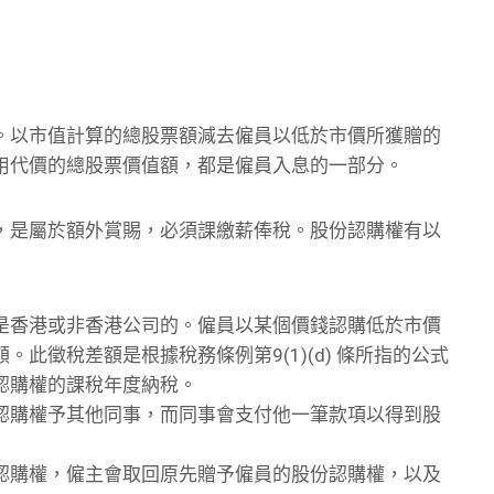
。以市值計算的總股票額減去僱員以低於市價所獲贈的
用代價的總股票價值額，都是僱員入息的一部分。
，是屬於額外賞賜，必須課繳薪俸稅。股份認購權有以
是香港或非香港公司的。僱員以某個價錢認購低於市價
此徵稅差額是根據稅務條例第9(1)(d) 條所指的公式
認購權的課稅年度納稅。
認購權予其他同事，而同事會支付他一筆款項以得到股
認購權，僱主會取回原先贈予僱員的股份認購權，以及