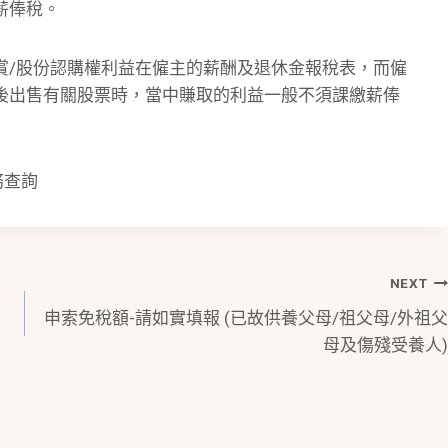
薪俸稅。
賞/股份認購權利益在僱主的薪酬及退休金報稅表，而僱
後出售有關股票時，當中賺取的利益一般不須課繳薪俸
務查詢
NEXT
申索免稅額-請如實填報 (已故供養父母/祖父母/外祖父
母及傷殘受養人)