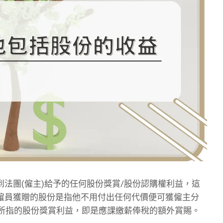
法團(僱主)給予的任何股份獎賞/股份認購權利益，這
僱員獲贈的股份是指他不用付出任何代價便可獲僱主分
)條所指的股份獎賞利益，即是應課繳薪俸稅的額外賞賜。