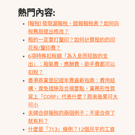
熱門內容:
[報稅] 發現漏報稅、錯報報稅表？如何向
稅務局提出修改？
租約一定要打釐印？如何計算租約的印
花稅/釐印費？
6項特殊扣稅額「為入息而招致的支
出」：服裝費、應酬費、助手費都可以
扣稅？
香港商業登記證年費最新指南：費用結
構、寬免措施及合規要點，業務形性質
寫上「CORP」代表什麼？原來後果可大
可小
夫婦合併報稅的兩個例子：不是合併了
就有利？
什麼是「713」條例？12個月平均工資