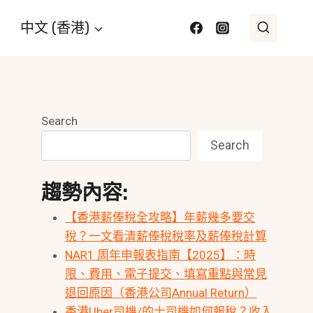
中文 (香港)
Search
Search
趨勢內容:
【香港薪俸稅全攻略】年薪幾多要交
稅？一文看清薪俸稅稅率及薪俸稅計算
NAR1 周年申報表指南【2025】：時
限、費用、電子提交、填寫重點與常見
退回原因（香港公司Annual Return）
香港Uber司機/的士司機如何報稅？收入