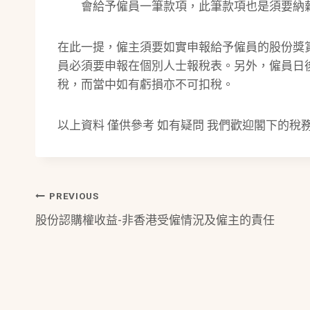
會給予僱員一筆款項，此筆款項也是須要納
在此一提，僱主須要如實申報給予僱員的股份獎
員必須要申報在個別人士報稅表。另外，僱員日
稅，而當中如有虧損亦不可扣稅。
以上資料 僅供參考 如有疑問 我們歡迎閣下的稅
Post
PREVIOUS
股份認購權收益-非香港受僱情況及僱主的責任
Navigation