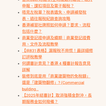
申報、課扣項目及電子報稅？
唔見左稅單？稅表遺失、申請補發稅
表、過往報稅紀錄查詢攻略
香港補習社牌照如何申請？要求、流程
包括什麼？
商業登記證申請及續期｜商業登記證費
用、文件及流程教學
【IR831表格】漏報稅不用慌！最詳細修
訂評稅教學
何謂審計意見？香港 4 種審計報告意見
詳解
裝修到底是用「商業建築物的免稅額」
還是「建築物翻修」? (Commercial
building…
【2025年結審計】取消強積金對沖，長
期服務金如何撥備？