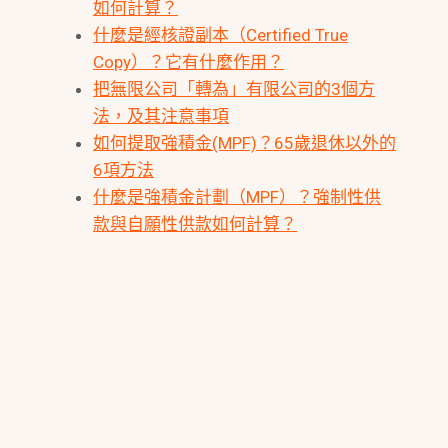
如何計算？
什麼是經核證副本（Certified True
Copy）？它有什麼作用？
把無限公司「轉為」有限公司的3個方
法，及其注意事項
如何提取強積金(MPF)？65歲退休以外的
6項方法
什麼是強積金計劃（MPF）？強制性供
款與自願性供款如何計算？