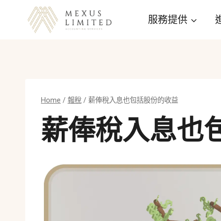
Skip
服務提供
to
content
Home
/
報稅
/
薪俸稅入息也包括股份的收益
薪俸稅入息也