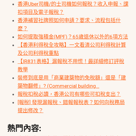
香港Uber司機/的士司機如何報稅？收入申報、課
扣項目及電子報稅？
香港補習社牌照如何申請？要求、流程包括什
麼？
如何提取強積金(MPF)？65歲退休以外的6項方法
【香港利得稅全攻略】一文看清公司利得稅計算
及公司利得稅重點
【IR831表格】漏報稅不用慌！最詳細修訂評稅
教學
裝修到底是用「商業建築物的免稅額」還是「建
築物翻修」? (Commercial building…
報稅扣稅必讀，香港公司有哪些可扣稅支出？
[報稅] 發現漏報稅、錯報報稅表？如何向稅務局
提出修改？
熱門內容: