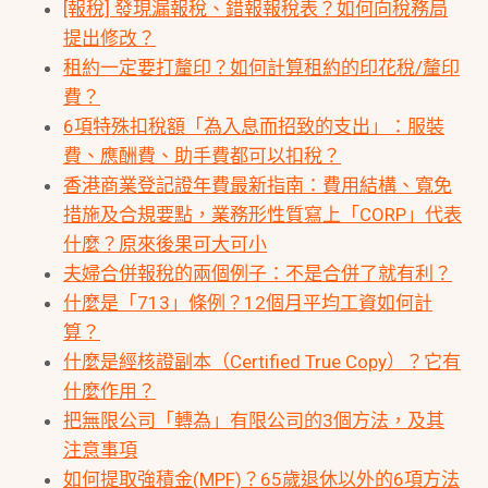
[報稅] 發現漏報稅、錯報報稅表？如何向稅務局
提出修改？
租約一定要打釐印？如何計算租約的印花稅/釐印
費？
6項特殊扣稅額「為入息而招致的支出」：服裝
費、應酬費、助手費都可以扣稅？
香港商業登記證年費最新指南：費用結構、寬免
措施及合規要點，業務形性質寫上「CORP」代表
什麼？原來後果可大可小
夫婦合併報稅的兩個例子：不是合併了就有利？
什麼是「713」條例？12個月平均工資如何計
算？
什麼是經核證副本（Certified True Copy）？它有
什麼作用？
把無限公司「轉為」有限公司的3個方法，及其
注意事項
如何提取強積金(MPF)？65歲退休以外的6項方法