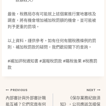
款額較大）
最後，稅務局亦有可能就上述個案進行實地審核及
調查，將有機會增加補加稅罰額的機會，並可能被
判予更重的罰項。
以上資料，謹供參考。如有任何有關稅務條例的罰
則、補加稅罰款的疑問，我們歡迎閣下的查詢。
#補加評稅通知書 #漏報稅罰款 #瞞稅後果 #稅務罰
款
Post
PREVIOUS
NEXT
內部審計與外部審計職
《保存業務紀錄須
Navigation
能互補？它們究竟有何
知》，公司應該怎樣保