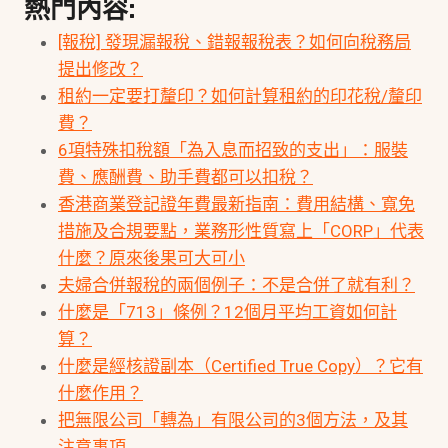
熱門內容:
[報稅] 發現漏報稅、錯報報稅表？如何向稅務局
提出修改？
租約一定要打釐印？如何計算租約的印花稅/釐印
費？
6項特殊扣稅額「為入息而招致的支出」：服裝
費、應酬費、助手費都可以扣稅？
香港商業登記證年費最新指南：費用結構、寬免
措施及合規要點，業務形性質寫上「CORP」代表
什麼？原來後果可大可小
夫婦合併報稅的兩個例子：不是合併了就有利？
什麼是「713」條例？12個月平均工資如何計
算？
什麼是經核證副本（Certified True Copy）？它有
什麼作用？
把無限公司「轉為」有限公司的3個方法，及其
注意事項