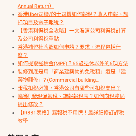
Annual Return）
香港Uber司機/的士司機如何報稅？收入申報、課
扣項目及電子報稅？
【香港利得稅全攻略】一文看清公司利得稅計算
及公司利得稅重點
香港補習社牌照如何申請？要求、流程包括什
麼？
如何提取強積金(MPF)？65歲退休以外的6項方法
裝修到底是用「商業建築物的免稅額」還是「建
築物翻修」? (Commercial building…
報稅扣稅必讀，香港公司有哪些可扣稅支出？
[報稅] 發現漏報稅、錯報報稅表？如何向稅務局
提出修改？
【IR831表格】漏報稅不用慌！最詳細修訂評稅
教學