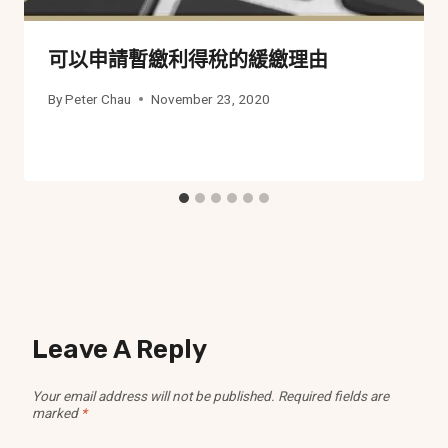
可以申請暫繳利得稅的緩繳理由
By
Peter Chau
November 23, 2020
Leave A Reply
Your email address will not be published.
Required fields are
marked
*