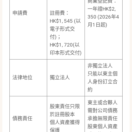
商業登記費：
一年證HK$2,
申請費
註冊費：
350 (2026年4
HK$1, 545 (以
月1日起)
電子形式交
付)；
HK$1, 720(以
印本形式交付)
非獨立法人
只能以東主個
法律地位
獨立法人
人身份訂立合
約
東主或合夥人
股東責任只限
需對公司債務
於註冊股本
債務責任
承擔無限責任
個人資產獲得
股東個人資產
保護