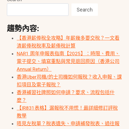
Search
趨勢內容:
【香港薪俸稅全攻略】年薪幾多要交稅？一文看
清薪俸稅稅率及薪俸稅計算
NAR1 周年申報表指南【2025】：時限、費用、
電子提交、填寫重點與常見退回原因（香港公司
Annual Return）
香港Uber司機/的士司機如何報稅？收入申報、課
扣項目及電子報稅？
香港補習社牌照如何申請？要求、流程包括什
麼？
【IR831表格】漏報稅不用慌！最詳細修訂評稅
教學
唔見左稅單？稅表遺失、申請補發稅表、過往報