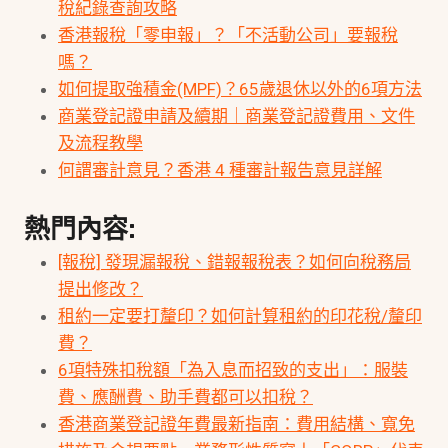
稅紀錄查詢攻略
香港報稅「零申報」？「不活動公司」要報稅
嗎？
如何提取強積金(MPF)？65歲退休以外的6項方法
商業登記證申請及續期｜商業登記證費用、文件
及流程教學
何謂審計意見？香港 4 種審計報告意見詳解
熱門內容:
[報稅] 發現漏報稅、錯報報稅表？如何向稅務局
提出修改？
租約一定要打釐印？如何計算租約的印花稅/釐印
費？
6項特殊扣稅額「為入息而招致的支出」：服裝
費、應酬費、助手費都可以扣稅？
香港商業登記證年費最新指南：費用結構、寬免