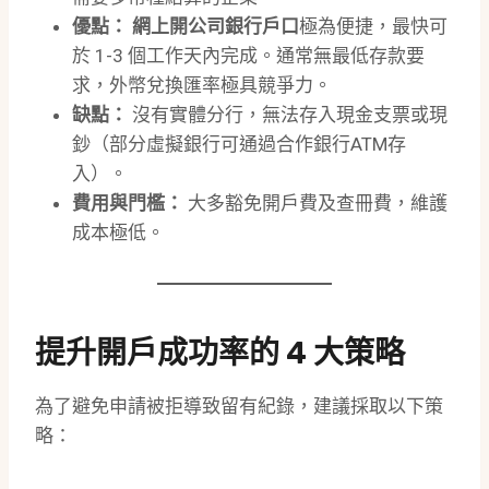
優點：
網上開公司銀行戶口
極為便捷，最快可
於 1-3 個工作天內完成。通常無最低存款要
求，外幣兌換匯率極具競爭力。
缺點：
沒有實體分行，無法存入現金支票或現
鈔（部分虛擬銀行可通過合作銀行ATM存
入）。
費用與門檻：
大多豁免開戶費及查冊費，維護
成本極低。
提升開戶成功率的 4 大策略
為了避免申請被拒導致留有紀錄，建議採取以下策
略：