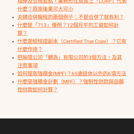
措施及合規要點，業務形性質寫上「CORP」代表
什麼？原來後果可大可小
夫婦合併報稅的兩個例子：不是合併了就有利？
什麼是「713」條例？12個月平均工資如何計
算？
什麼是經核證副本（Certified True Copy）？它有
什麼作用？
把無限公司「轉為」有限公司的3個方法，及其
注意事項
如何提取強積金(MPF)？65歲退休以外的6項方法
什麼是強積金計劃（MPF）？強制性供款與自願
性供款如何計算？