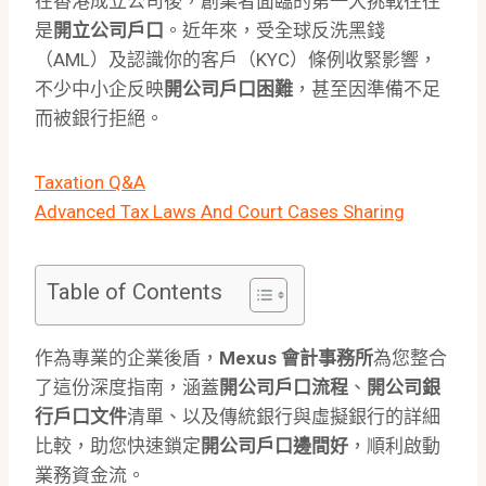
在香港成立公司後，創業者面臨的第一大挑戰往往
是
開立公司戶口
。近年來，受全球反洗黑錢
（AML）及認識你的客戶（KYC）條例收緊影響，
不少中小企反映
開公司戶口困難
，甚至因準備不足
而被銀行拒絕。
Taxation Q&A
Advanced Tax Laws And Court Cases Sharing
Table of Contents
作為專業的企業後盾，
Mexus 會計事務所
為您整合
了這份深度指南，涵蓋
開公司戶口流程
、
開公司銀
行戶口文件
清單、以及傳統銀行與虛擬銀行的詳細
比較，助您快速鎖定
開公司戶口邊間好
，順利啟動
業務資金流。