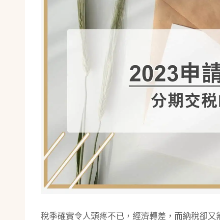
稅季確實令人頭疼不已，經濟轉差，而納稅卻又