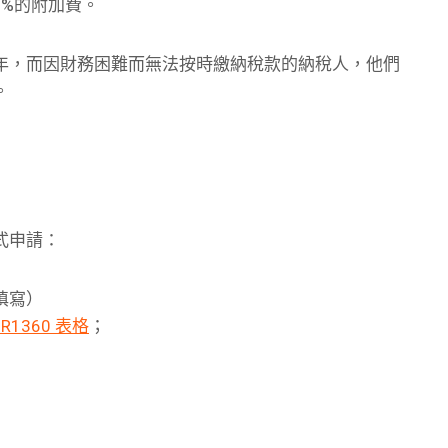
0%的附加費。
年，而因財務困難而無法按時繳納稅款的納稅人，他們
。
式申請：
填寫）
IR1360 表格
；