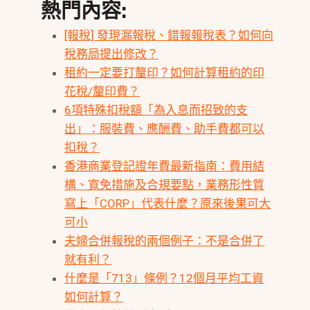
熱門內容:
[報稅] 發現漏報稅、錯報報稅表？如何向
稅務局提出修改？
租約一定要打釐印？如何計算租約的印
花稅/釐印費？
6項特殊扣稅額「為入息而招致的支
出」：服裝費、應酬費、助手費都可以
扣稅？
香港商業登記證年費最新指南：費用結
構、寬免措施及合規要點，業務形性質
寫上「CORP」代表什麼？原來後果可大
可小
夫婦合併報稅的兩個例子：不是合併了
就有利？
什麼是「713」條例？12個月平均工資
如何計算？