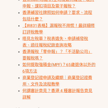
申報、課扣項目及電子報稅？
香港補習社牌照如何申請？要求、流程
包括什麼？
【IR831表格】漏報稅不用慌！最詳細修
訂評稅教學
唔見左稅單？稅表遺失、申請補發稅
表、過往報稅紀錄查詢攻略
香港報稅「零申報」？「不活動公司」
要報稅嗎？
如何提取強積金(MPF)？65歲退休以外的
6項方法
商業登記證申請及續期｜商業登記證費
用、文件及流程教學
何謂審計意見？香港 4 種審計報告意見
詳解