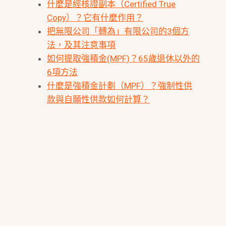
什麼是經核證副本（Certified True
Copy）？它有什麼作用？
把無限公司「轉為」有限公司的3個方
法，及其注意事項
如何提取強積金(MPF)？65歲退休以外的
6項方法
什麼是強積金計劃（MPF）？強制性供
款與自願性供款如何計算？