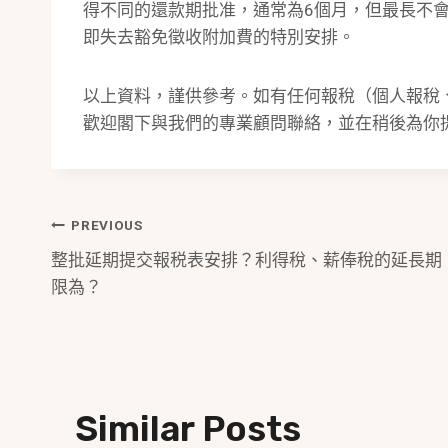
得不同的還款期批准，通常為6個月，但最長不會
即失去豁免徵收附加費的特別安排。
以上資料，謹供參考。如有任何報稅（個人報稅
歡迎閣下與我們的專業顧問聯絡，並在稍後為你
Post
PREVIOUS
整批延期提交報税表安排？利得稅、薪俸稅的延長期
Navigation
限為？
Similar Posts