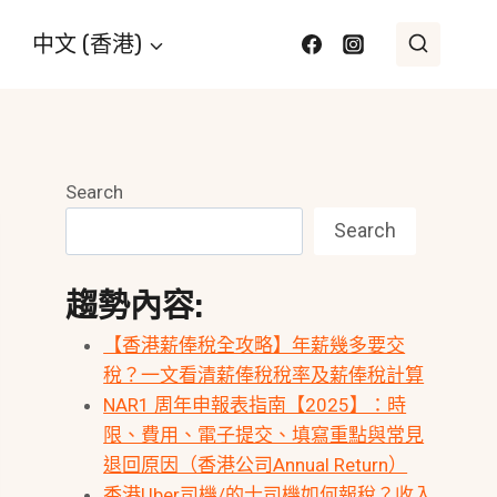
中文 (香港)
Search
Search
趨勢內容:
【香港薪俸稅全攻略】年薪幾多要交
稅？一文看清薪俸稅稅率及薪俸稅計算
NAR1 周年申報表指南【2025】：時
限、費用、電子提交、填寫重點與常見
退回原因（香港公司Annual Return）
香港Uber司機/的士司機如何報稅？收入