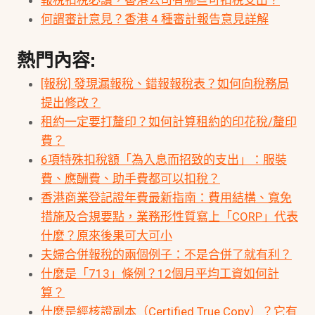
報稅扣稅必讀，香港公司有哪些可扣稅支出？
何謂審計意見？香港 4 種審計報告意見詳解
熱門內容:
[報稅] 發現漏報稅、錯報報稅表？如何向稅務局
提出修改？
租約一定要打釐印？如何計算租約的印花稅/釐印
費？
6項特殊扣稅額「為入息而招致的支出」：服裝
費、應酬費、助手費都可以扣稅？
香港商業登記證年費最新指南：費用結構、寬免
措施及合規要點，業務形性質寫上「CORP」代表
什麼？原來後果可大可小
夫婦合併報稅的兩個例子：不是合併了就有利？
什麼是「713」條例？12個月平均工資如何計
算？
什麼是經核證副本（Certified True Copy）？它有