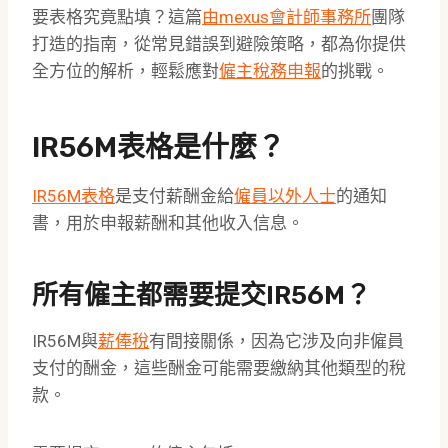
要表格究竟點填？這篇
由mexus會計師事務所
團隊
打造的指南，從常見錯誤到避險策略，都為你提供
全方位的解析，輕鬆應對
僱主稅務申報
的挑戰。
IR56M表格是什麼？
IR56M表格
是支付薪酬金給
僱員以外人士
的通知
書，用於申報薪酬和其他收入信息。
所有僱主都需要提交IR56M？
IR56M與
薪俸稅
有間接關係，因為它涉及向非僱員
支付的酬金，這些酬金可能需要繳納其他類型的稅
款。