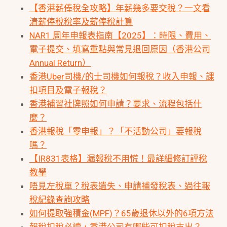
【香港薪俸稅全攻略】年薪幾多要交稅？一文看
清薪俸稅稅率及薪俸稅計算
NAR1 周年申報表指南【2025】：時限、費用、
電子提交、填寫重點與常見退回原因（香港公司
Annual Return）
香港Uber司機/的士司機如何報稅？收入申報、課
扣項目及電子報稅？
香港補習社牌照如何申請？要求、流程包括什
麼？
香港報稅「零申報」？「不活動公司」要報稅
嗎？
【IR831表格】漏報稅不用慌！最詳細修訂評稅
教學
唔見左稅單？稅表遺失、申請補發稅表、過往報
稅紀錄查詢攻略
如何提取強積金(MPF)？65歲退休以外的6項方法