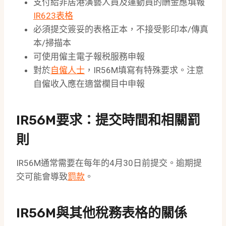
支付給非居港演藝人員及運動員的酬金應填報
IR623表格
必須提交簽妥的表格正本，不接受影印本/傳真
本/掃描本
可使用僱主電子報税服務申報
對於
自僱人士
，IR56M填寫有特殊要求。注意
自僱收入應在適當欄目中申報
IR56M要求：提交時間和相關罰
則
IR56M通常需要在每年的4月30日前提交。逾期提
交可能會導致
罰款
。
IR56M與其他稅務表格的關係