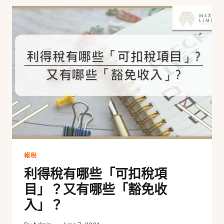
須
知：
報
稅
時
間？
計
算
薪
俸
稅？
免
稅
額
／
報稅
扣
利得稅有哪些「可扣稅項
稅
項
目」？又有哪些「豁免收
目
入」？