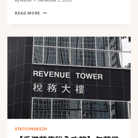
By
Admin
December 2, 2025
必
遲
讀
READ MORE
交
慳
稅
稅
理
指
由
南
與
罰
款
豁
免
攻
略：
求
情
信
寫
法、
地
址
STATICPAGESZH
及