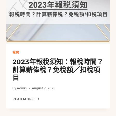
知
道
的
個
人
免
稅
額
與
扣
報稅
稅
2023年報稅須知：報稅時間？
項
目
計算薪俸稅？免稅額／扣稅項
（2024/25
目
最
新）
By
Admin
August 7, 2023
2023
READ MORE
年
報
稅