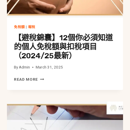
免稅額
|
報稅
【避稅錦囊】12個你必須知道
的個人免稅額與扣稅項目
（2024/25最新）
By
Admin
March 31, 2025
【避
READ MORE
稅
錦
囊】
12
個
你
必
須