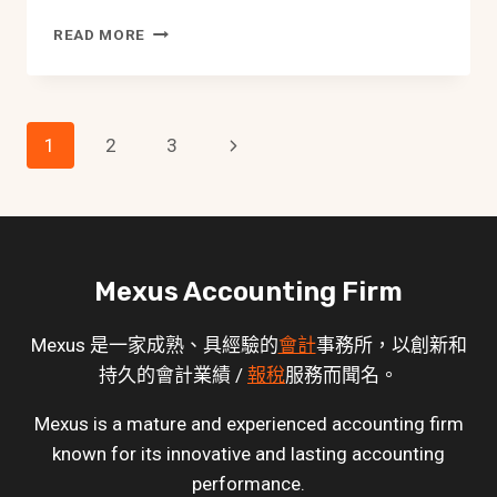
NAR1
READ MORE
周
年
申
報
Page
Next
1
2
3
表
指
Navigation
Page
南
【2025】：
時
限、
Mexus Accounting Firm
費
用、
電
Mexus 是一家成熟、具經驗的
會計
事務所，以創新和
子
持久的會計業績 /
報稅
服務而聞名。
提
交、
Mexus is a mature and experienced accounting firm
填
寫
known for its innovative and lasting accounting
重
performance.
點