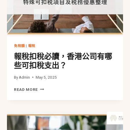
司？
2025
稅
務
差
異
與
慳
免稅額
|
報稅
稅
報稅扣稅必讀，香港公司有哪
攻
略
些可扣稅支出？
By
Admin
May 5, 2025
報
READ MORE
稅
扣
稅
必
讀，
香