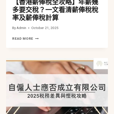
【香港薪俸稅全攻略】年薪幾
常
見
多要交稅？一文看清薪俸稅稅
原
率及薪俸稅計算
因
全
By
Admin
October 21, 2025
解
析
【香
READ MORE
港
薪
俸
稅
全
攻
略】
年
薪
幾
多
要
交
稅？