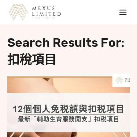
Skip
to
content
Search Results For:
扣稅項目