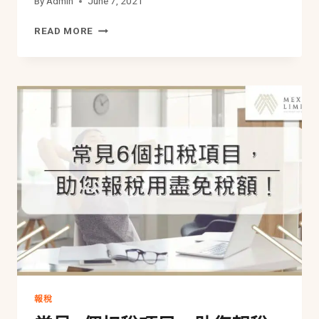
By
Admin
June 7, 2021
利
READ MORE
得
稅
有
哪
些
「可
扣
稅
項
目」？
又
有
哪
些
「豁
免
收
入」？
報稅