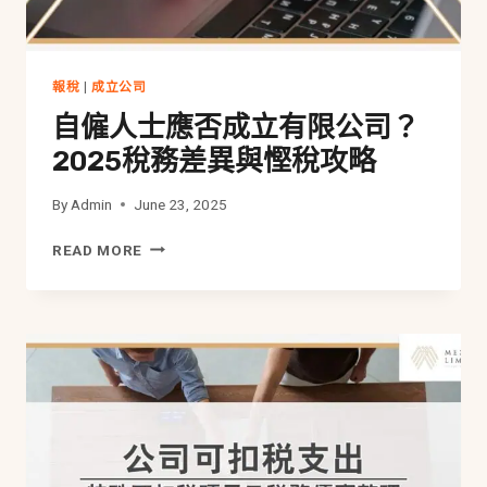
一
文
看
清
報稅
|
成立公司
薪
自僱人士應否成立有限公司？
俸
稅
2025稅務差異與慳稅攻略
稅
率
By
Admin
June 23, 2025
及
薪
自
READ MORE
俸
僱
稅
人
計
士
算
應
否
成
立
有
限
公