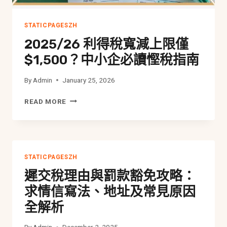
額！
STATICPAGESZH
2025/26 利得稅寬減上限僅
$1,500？中小企必讀慳稅指南
By
Admin
January 25, 2026
2025/26
READ MORE
利
得
稅
寬
減
STATICPAGESZH
上
遲交稅理由與罰款豁免攻略：
限
僅
求情信寫法、地址及常見原因
$1,500？
全解析
中
小
企