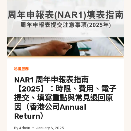
港
公
司
有
哪
些
可
扣
稅
支
出？
秘書服務
NAR1 周年申報表指南
【2025】：時限、費用、電子
提交、填寫重點與常見退回原
因（香港公司Annual
Return）
By
Admin
January 6, 2025