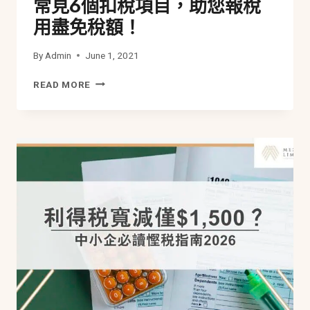
常見6個扣稅項目，助您報稅
用盡免稅額！
By
Admin
June 1, 2021
常
READ MORE
見
6
個
扣
稅
項
目，
助
您
報
稅
用
盡
免
稅