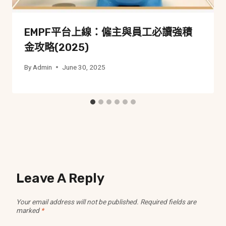
EMPF平台上線：僱主與員工必讀強積
金攻略(2025)
By
Admin
June 30, 2025
Leave A Reply
Your email address will not be published.
Required fields are
marked
*