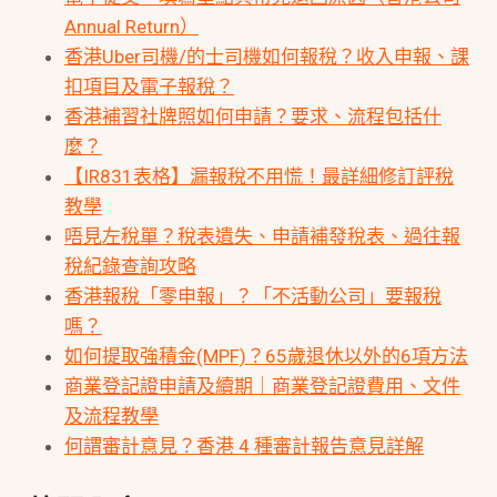
Annual Return）
香港Uber司機/的士司機如何報稅？收入申報、課
扣項目及電子報稅？
香港補習社牌照如何申請？要求、流程包括什
麼？
【IR831表格】漏報稅不用慌！最詳細修訂評稅
教學
唔見左稅單？稅表遺失、申請補發稅表、過往報
稅紀錄查詢攻略
香港報稅「零申報」？「不活動公司」要報稅
嗎？
如何提取強積金(MPF)？65歲退休以外的6項方法
商業登記證申請及續期｜商業登記證費用、文件
及流程教學
何謂審計意見？香港 4 種審計報告意見詳解