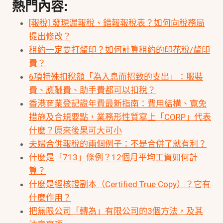
熱門內容:
[報稅] 發現漏報稅、錯報報稅表？如何向稅務局
提出修改？
租約一定要打釐印？如何計算租約的印花稅/釐印
費？
6項特殊扣稅額「為入息而招致的支出」：服裝
費、應酬費、助手費都可以扣稅？
香港商業登記證年費最新指南：費用結構、寬免
措施及合規要點，業務形性質寫上「CORP」代表
什麼？原來後果可大可小
夫婦合併報稅的兩個例子：不是合併了就有利？
什麼是「713」條例？12個月平均工資如何計
算？
什麼是經核證副本（Certified True Copy）？它有
什麼作用？
把無限公司「轉為」有限公司的3個方法，及其