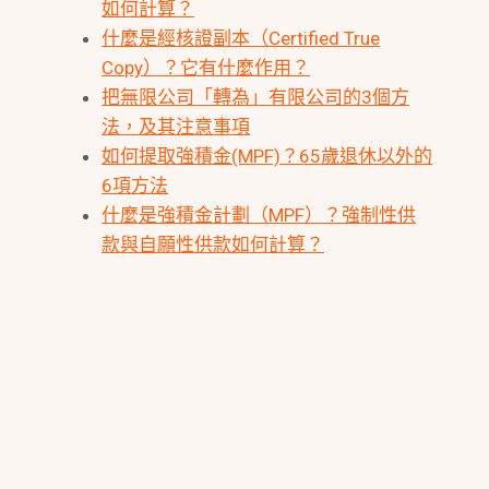
如何計算？
什麼是經核證副本（Certified True
Copy）？它有什麼作用？
把無限公司「轉為」有限公司的3個方
法，及其注意事項
如何提取強積金(MPF)？65歲退休以外的
6項方法
什麼是強積金計劃（MPF）？強制性供
款與自願性供款如何計算？