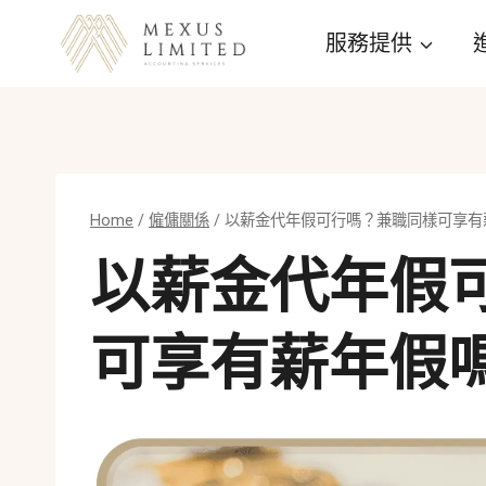
Skip
服務提供
to
content
Home
/
僱傭關係
/
以薪金代年假可行嗎？兼職同樣可享有
以薪金代年假
可享有薪年假