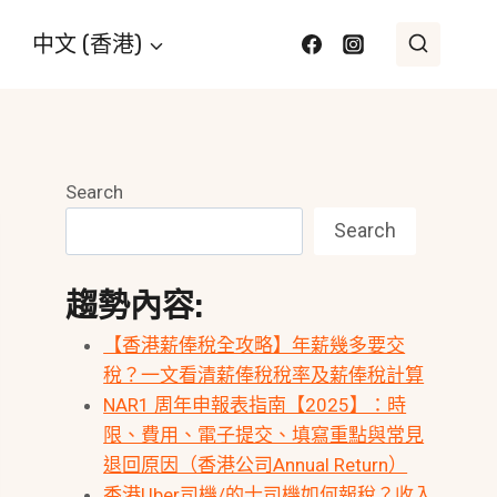
中文 (香港)
Search
Search
趨勢內容:
【香港薪俸稅全攻略】年薪幾多要交
稅？一文看清薪俸稅稅率及薪俸稅計算
NAR1 周年申報表指南【2025】：時
限、費用、電子提交、填寫重點與常見
退回原因（香港公司Annual Return）
香港Uber司機/的士司機如何報稅？收入