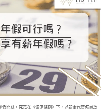
年假問題。究竟在《僱傭條例》下，以薪金代替僱員放