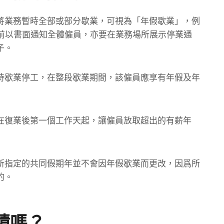
將業務暫時全部或部分歇業，可視為「年假歇業」，例
月前以書面通知全體僱員，亦要在業務場所展示停業通
子。
時歇業停工，在整段歇業期間，該僱員應享有年假及年
在復業後第一個工作天起，讓僱員放取超出的有薪年
所指定的共同假期年並不會因年假歇業而更改，因爲所
的。
積嗎？