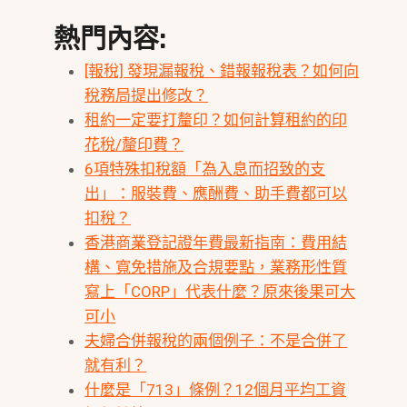
熱門內容:
[報稅] 發現漏報稅、錯報報稅表？如何向
稅務局提出修改？
租約一定要打釐印？如何計算租約的印
花稅/釐印費？
6項特殊扣稅額「為入息而招致的支
出」：服裝費、應酬費、助手費都可以
扣稅？
香港商業登記證年費最新指南：費用結
構、寬免措施及合規要點，業務形性質
寫上「CORP」代表什麼？原來後果可大
可小
夫婦合併報稅的兩個例子：不是合併了
就有利？
什麼是「713」條例？12個月平均工資