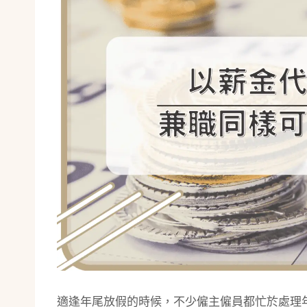
適逢年尾放假的時候，不少僱主僱員都忙於處理