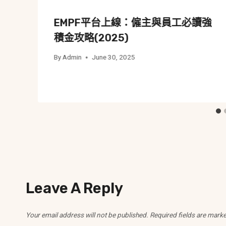
EMPF平台上線：僱主與員工必讀強
積金攻略(2025)
By
Admin
June 30, 2025
Leave A Reply
Your email address will not be published.
Required fields are mark