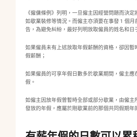
《僱傭條例》列明，一旦僱主因經營問題而決定
如歇業裝修等情況。而僱主亦須要在事發 1 個
告，為避免糾紛，最好列明放取僱員的姓名和日
如果僱員未有上述放取年假薪酬的資格，卻因暫
假薪酬；
如果僱員的可享年假日數多於歇業期間，僱主應
假。
如僱主因放年假曾暫時全部或部分歇業，由僱主
發放的年假，應屬於剛歇業前的那個共同假期年
有薪年假的日數可以累