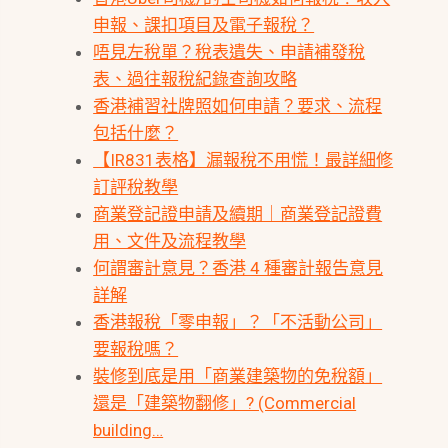
申報、課扣項目及電子報稅？
唔見左稅單？稅表遺失、申請補發稅
表、過往報稅紀錄查詢攻略
香港補習社牌照如何申請？要求、流程
包括什麼？
【IR831表格】漏報稅不用慌！最詳細修
訂評稅教學
商業登記證申請及續期｜商業登記證費
用、文件及流程教學
何謂審計意見？香港 4 種審計報告意見
詳解
香港報稅「零申報」？「不活動公司」
要報稅嗎？
裝修到底是用「商業建築物的免稅額」
還是「建築物翻修」? (Commercial
building…