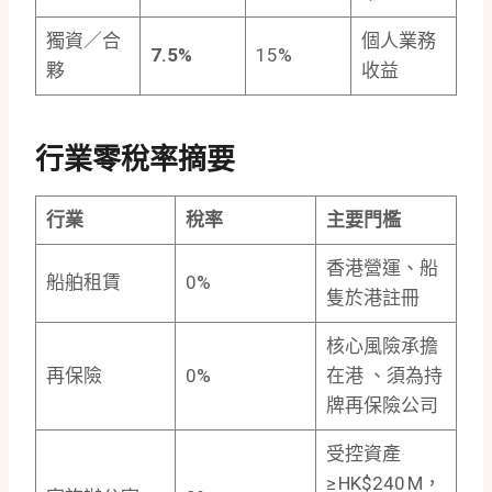
獨資／合
個人業務
7.5%
15%
夥
收益
行業零稅率摘要
行業
稅率
主要門檻
香港營運、船
船舶租賃
0%
隻於港註冊
核心風險承擔
再保險
0%
在港 、須為持
牌再保險公司
受控資產
≥ HK$240 M，