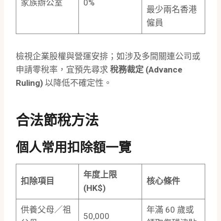
家族辦公室
0%
最少兩名香港
僱員
檢視企業股權與營運安排；如涉及多間關連公司或
申請零稅率，宜預先尋求
稅務裁定 (Advance
Ruling)
以降低不確定性。
合法節稅方法
個人常用扣除額一覽
年度上限
扣除項目
核心條件
(HK$)
供養父母／祖
年滿 60 歲或
50,000