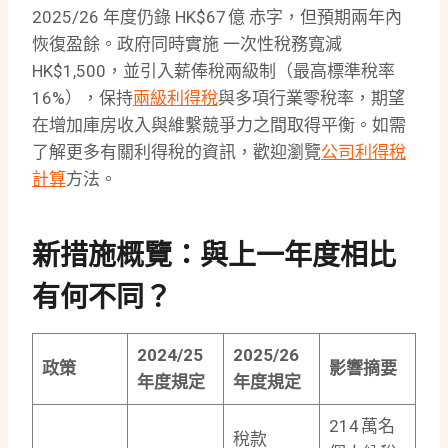
2025/26 年度仍錄 HK$67 億 赤字，但預期兩年內
恢復盈餘。政府同時實施 一次性稅務寬減
HK$1,500，並引入薪俸稅兩級制（最高標準稅率
16%），保持
兩級利得稅
與多項行業零稅率，期望
在增加庫房收入與維繫競爭力之間取得平衡。如需
了解更多有關利得稅的資訊，歡迎瀏覽
公司利得稅
計算
方法。
新措施概覽：與上一年度相比
有何不同？
2024/25
2025/26
政策
影響摘要
年度規定
年度規定
214 萬名
稅款