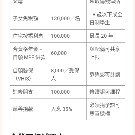
父母
領取傷殘津貼
18 歲以下或全
子女免稅額
130,000／名
日制學生
住宅按揭利息
100,000
最長 20 年
合資格年金 +
與配偶可共享
60,000
自願 MPF 供款
上限
自願醫保
8,000／受保
參與認可計劃
（VHIS）
人
進修開支
100,000
修讀認可課程
必須捐予認可
慈善捐款
入息 35%
慈善機構