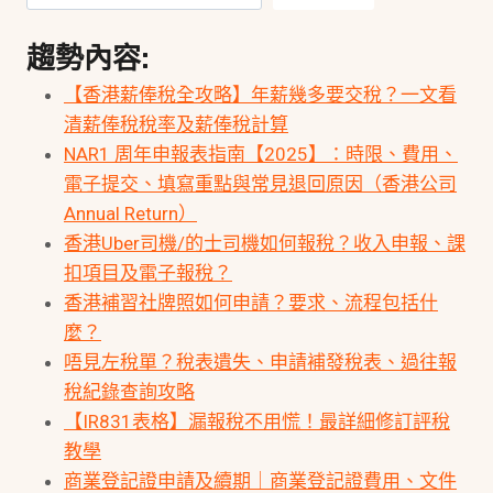
趨勢內容:
【香港薪俸稅全攻略】年薪幾多要交稅？一文看
清薪俸稅稅率及薪俸稅計算
NAR1 周年申報表指南【2025】：時限、費用、
電子提交、填寫重點與常見退回原因（香港公司
Annual Return）
香港Uber司機/的士司機如何報稅？收入申報、課
扣項目及電子報稅？
香港補習社牌照如何申請？要求、流程包括什
麼？
唔見左稅單？稅表遺失、申請補發稅表、過往報
稅紀錄查詢攻略
【IR831表格】漏報稅不用慌！最詳細修訂評稅
教學
商業登記證申請及續期｜商業登記證費用、文件