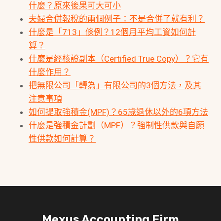
什麼？原來後果可大可小
夫婦合併報稅的兩個例子：不是合併了就有利？
什麼是「713」條例？12個月平均工資如何計
算？
什麼是經核證副本（Certified True Copy）？它有
什麼作用？
把無限公司「轉為」有限公司的3個方法，及其
注意事項
如何提取強積金(MPF)？65歲退休以外的6項方法
什麼是強積金計劃（MPF）？強制性供款與自願
性供款如何計算？
Mexus Accounting Firm