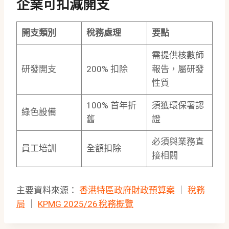
企業可扣減開支
開支類別
稅務處理
要點
需提供核數師
研發開支
200% 扣除
報告，屬研發
性質
100% 首年折
須獲環保署認
綠色設備
舊
證
必須與業務直
員工培訓
全額扣除
接相關
主要資料來源：
香港特區政府財政預算案
｜
稅務
局
｜
KPMG 2025/26 稅務概覽