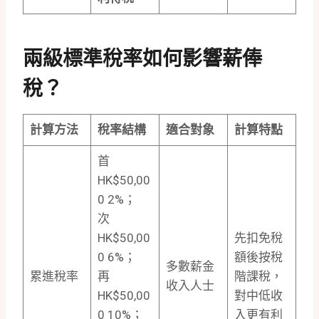
兩級標準稅率如何影響薪俸
稅？
計算方法
稅率結構
適合對象
計算特點
首
HK$50,00
0 2%；
次
HK$50,00
先扣免稅
0 6%；
額後按稅
多數薪金
累進稅率
再
階課稅，
收入人士
HK$50,00
對中低收
0 10%；
入更有利