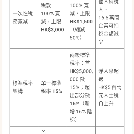
個人納稅
稅款
100% 寬
人、
一次性稅
100% 寬
減，上限
16.5 萬間
務寬減
減，上限
HK$1,500
企業可扣
HK$3,000
（縮減
稅金額減
50%）
少
兩級標準
稅率：首
HK$5,000,
淨入息超
000 徵
過
標準稅率
單一標準
15%；超
HK$5 百萬
架構
稅率
15%
出部分徵
元人士稅
16%
（新
負上升
增 16% 階
梯）
首