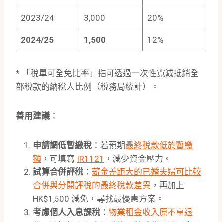
2023/24
3,000
20%
2024/25
1,500
12%
* 「稅單可全免比率」指可透過一次性寬減抵銷全
部稅款的納稅人比例（稅務局統計）。
善用建議
：
申請調低暫繳稅
：若預期
最終稅款低於暫繳
額
，可填寫
IR1121
，減少資金壓力。
試算合併評稅
：
薪金差距大的已婚夫婦可比較
合併與分開評稅的最終稅款差異
，再加上
HK$1,500 減免，尋找最優惠方案。
考慮個人入息課稅
：
物業租金收入原不享退