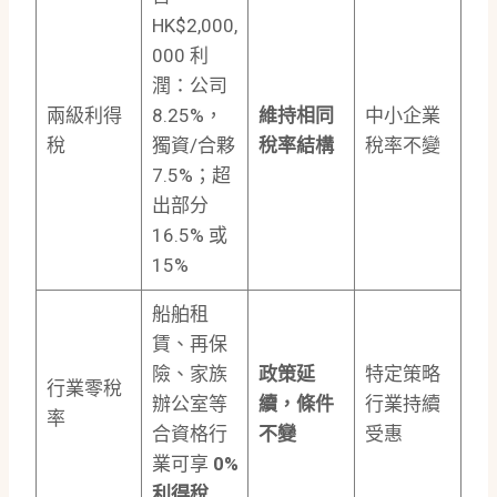
HK$2,000,
000 利
潤：公司
兩級利得
8.25%，
維持相同
中小企業
稅
獨資/合夥
稅率結構
稅率不變
7.5%；超
出部分
16.5% 或
15%
船舶租
賃、再保
險、家族
政策延
特定策略
行業零稅
辦公室等
續，條件
行業持續
率
合資格行
不變
受惠
業可享
0%
利得稅