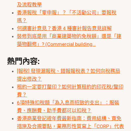
及流程教學
香港報稅「零申報」？「不活動公司」要報稅
嗎？
何謂審計意見？香港 4 種審計報告意見詳解
裝修到底是用「商業建築物的免稅額」還是「建
築物翻修」? (Commercial building…
熱門內容:
[報稅] 發現漏報稅、錯報報稅表？如何向稅務局
提出修改？
租約一定要打釐印？如何計算租約的印花稅/釐印
費？
6項特殊扣稅額「為入息而招致的支出」：服裝
費、應酬費、助手費都可以扣稅？
香港商業登記證年費最新指南：費用結構、寬免
措施及合規要點，業務形性質寫上「CORP」代表