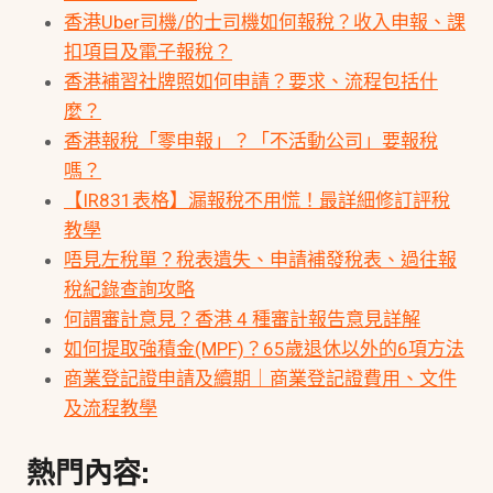
香港Uber司機/的士司機如何報稅？收入申報、課
扣項目及電子報稅？
香港補習社牌照如何申請？要求、流程包括什
麼？
香港報稅「零申報」？「不活動公司」要報稅
嗎？
【IR831表格】漏報稅不用慌！最詳細修訂評稅
教學
唔見左稅單？稅表遺失、申請補發稅表、過往報
稅紀錄查詢攻略
何謂審計意見？香港 4 種審計報告意見詳解
如何提取強積金(MPF)？65歲退休以外的6項方法
商業登記證申請及續期｜商業登記證費用、文件
及流程教學
熱門內容: