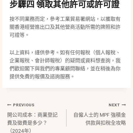
步驟四 領取其他許可或許可證
按不同業務而定，參考工業貿易署網站，以獲取有
關香港經營進出口及其他營商活動所需的牌照和許
可證等。
以上資料，謹供參考。如有任何報稅（個人報稅、
企業報稅、會計師報稅）的疑問或資料想查詢，我
們歡迎閣下與我們的專業顧問聯絡，並在稍後為你
提供免費的報價及諮詢服務。
Post
PREVIOUS
NEXT
開公司成本：商業登記
自僱人士的 MPF 強積金
Navigation
費及徵費是多少？
供款與扣稅全攻略
（2024年）