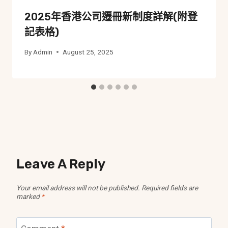
2025年香港公司遷冊新制度詳解(附登
記表格)
By
Admin
August 25, 2025
Leave A Reply
Your email address will not be published.
Required fields are
marked
*