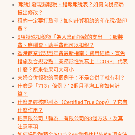
[報稅] 發現漏報稅、錯報報稅表？如何向稅務局
提出修改？
租約一定要打釐印？如何計算租約的印花稅/釐印
費？
6項特殊扣稅額「為入息而招致的支出」：服裝
費、應酬費、助手費都可以扣稅？
香港商業登記證年費最新指南：費用結構、寬免
措施及合規要點，業務形性質寫上「CORP」代表
什麼？原來後果可大可小
夫婦合併報稅的兩個例子：不是合併了就有利？
什麼是「713」條例？12個月平均工資如何計
算？
什麼是經核證副本（Certified True Copy）？它有
什麼作用？
把無限公司「轉為」有限公司的3個方法，及其
注意事項
如何提取強積金(MPF)？65歲退休以外的6項方法