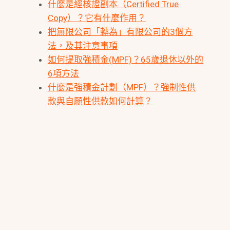
什麼是經核證副本（Certified True
Copy）？它有什麼作用？
把無限公司「轉為」有限公司的3個方
法，及其注意事項
如何提取強積金(MPF)？65歲退休以外的
6項方法
什麼是強積金計劃（MPF）？強制性供
款與自願性供款如何計算？