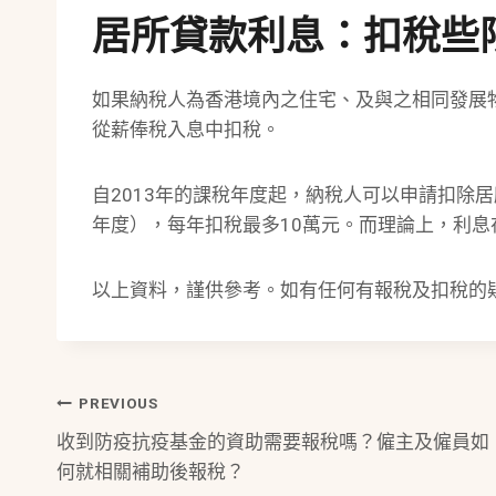
居所貸款利息：扣稅些限$
如果納稅人為香港境內之住宅、及與之相同發展
從薪俸稅入息中扣稅。
自2013年的課稅年度起，納稅人可以申請扣除
年度），每年扣稅最多10萬元。而理論上，利
以上資料，謹供參考。如有任何有報稅及扣稅的
Post
PREVIOUS
收到防疫抗疫基金的資助需要報稅嗎？僱主及僱員如
Navigation
何就相關補助後報稅？