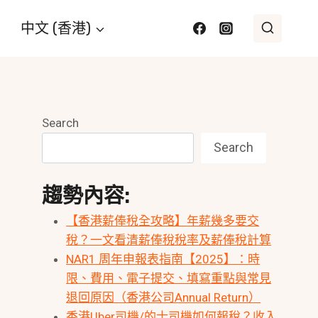
中文 (香港)
Search
Search
趨勢內容:
【香港薪俸稅全攻略】年薪幾多要交
稅？一文看清薪俸稅稅率及薪俸稅計算
NAR1 周年申報表指南【2025】：時
限、費用、電子提交、填寫重點與常見
退回原因（香港公司Annual Return）
香港Uber司機/的士司機如何報稅？收入