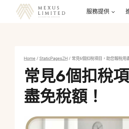
Skip
服務提供
to
content
Home
/
StaticPagesZH
/
常見6個扣稅項目，助您報稅用
常見6個扣稅
盡免稅額！