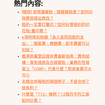
熱門內容:
[報稅] 發現漏報稅、錯報報稅表？如何向
稅務局提出修改？
租約一定要打釐印？如何計算租約的印
花稅/釐印費？
6項特殊扣稅額「為入息而招致的支
出」：服裝費、應酬費、助手費都可以
扣稅？
香港商業登記證年費最新指南：費用結
構、寬免措施及合規要點，業務形性質
寫上「CORP」代表什麼？原來後果可大
可小
夫婦合併報稅的兩個例子：不是合併了
就有利？
什麼是「713」條例？12個月平均工資
如何計算？