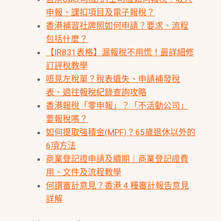
申報、課扣項目及電子報稅？
香港補習社牌照如何申請？要求、流程
包括什麼？
【IR831表格】漏報稅不用慌！最詳細修
訂評稅教學
唔見左稅單？稅表遺失、申請補發稅
表、過往報稅紀錄查詢攻略
香港報稅「零申報」？「不活動公司」
要報稅嗎？
如何提取強積金(MPF)？65歲退休以外的
6項方法
商業登記證申請及續期｜商業登記證費
用、文件及流程教學
何謂審計意見？香港 4 種審計報告意見
詳解