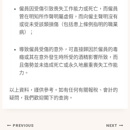
僱員因受傷引致喪失工作能力或死亡，而僱員
曾在明知所作聲明屬虛假，而向僱主聲明沒有
或從未受該類損傷（包括患上條例指明的職業
病）；
導致僱員受傷的意外，可直接歸因於僱員的毒
癮或其在意外發生時所受的酒精影響所致，而
且傷勢並未造成死亡或永久地嚴重喪失工作能
力。
以上資料，謹供參考。如有任何有關報稅、會計的
疑問，我們歡迎閣下的查詢。
Post
PREVIOUS
NEXT