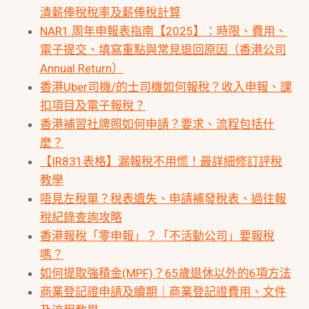
清薪俸稅稅率及薪俸稅計算
NAR1 周年申報表指南【2025】：時限、費用、
電子提交、填寫重點與常見退回原因（香港公司
Annual Return）
香港Uber司機/的士司機如何報稅？收入申報、課
扣項目及電子報稅？
香港補習社牌照如何申請？要求、流程包括什
麼？
【IR831表格】漏報稅不用慌！最詳細修訂評稅
教學
唔見左稅單？稅表遺失、申請補發稅表、過往報
稅紀錄查詢攻略
香港報稅「零申報」？「不活動公司」要報稅
嗎？
如何提取強積金(MPF)？65歲退休以外的6項方法
商業登記證申請及續期｜商業登記證費用、文件