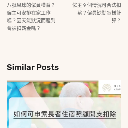
八號風球的僱員權益？
僱主 9 個情況可合法扣
Navigation
僱主可安排在家工作
薪？僱員缺勤怎樣計
嗎？因天氣狀況而遲到
算？
會被扣薪金嗎？
Similar Posts