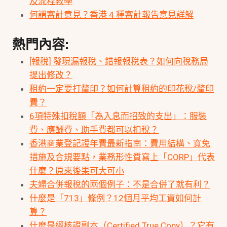
及流程教學
何謂審計意見？香港 4 種審計報告意見詳解
熱門內容:
[報稅] 發現漏報稅、錯報報稅表？如何向稅務局
提出修改？
租約一定要打釐印？如何計算租約的印花稅/釐印
費？
6項特殊扣稅額「為入息而招致的支出」：服裝
費、應酬費、助手費都可以扣稅？
香港商業登記證年費最新指南：費用結構、寬免
措施及合規要點，業務形性質寫上「CORP」代表
什麼？原來後果可大可小
夫婦合併報稅的兩個例子：不是合併了就有利？
什麼是「713」條例？12個月平均工資如何計
算？
什麼是經核證副本（Certified True Copy）？它有