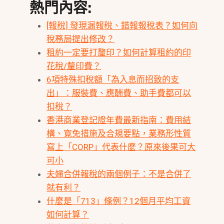
熱門內容:
[報稅] 發現漏報稅、錯報報稅表？如何向
稅務局提出修改？
租約一定要打釐印？如何計算租約的印
花稅/釐印費？
6項特殊扣稅額「為入息而招致的支
出」：服裝費、應酬費、助手費都可以
扣稅？
香港商業登記證年費最新指南：費用結
構、寬免措施及合規要點，業務形性質
寫上「CORP」代表什麼？原來後果可大
可小
夫婦合併報稅的兩個例子：不是合併了
就有利？
什麼是「713」條例？12個月平均工資
如何計算？