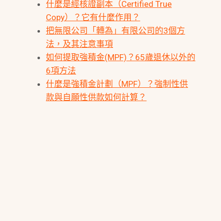
什麼是經核證副本（Certified True
Copy）？它有什麼作用？
把無限公司「轉為」有限公司的3個方
法，及其注意事項
如何提取強積金(MPF)？65歲退休以外的
6項方法
什麼是強積金計劃（MPF）？強制性供
款與自願性供款如何計算？