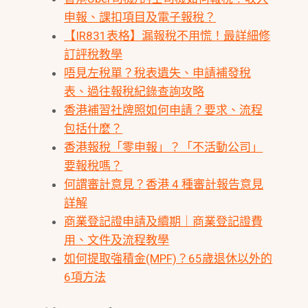
申報、課扣項目及電子報稅？
【IR831表格】漏報稅不用慌！最詳細修
訂評稅教學
唔見左稅單？稅表遺失、申請補發稅
表、過往報稅紀錄查詢攻略
香港補習社牌照如何申請？要求、流程
包括什麼？
香港報稅「零申報」？「不活動公司」
要報稅嗎？
何謂審計意見？香港 4 種審計報告意見
詳解
商業登記證申請及續期｜商業登記證費
用、文件及流程教學
如何提取強積金(MPF)？65歲退休以外的
6項方法