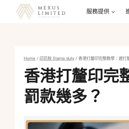
Skip
服務提供
to
content
Home
/
印花稅 Stamp duty
/
香港打釐印完整教學：遲打
香港打釐印完
罰款幾多？