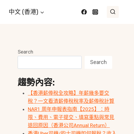
中文 (香港)
Search
Search
趨勢內容:
【香港薪俸稅全攻略】年薪幾多要交
稅？一文看清薪俸稅稅率及薪俸稅計算
NAR1 周年申報表指南【2025】：時
限、費用、電子提交、填寫重點與常見
退回原因（香港公司Annual Return）
香港Uber司機/的士司機如何報稅？收入