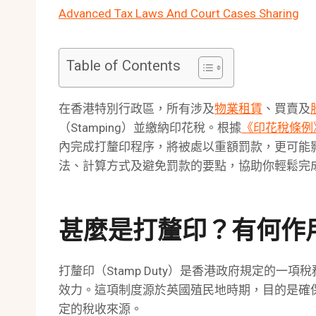
Advanced Tax Laws And Court Cases Sharing
Table of Contents
在香港特別行政區，所有涉及
物業租賃
、買賣及
（Stamping）並繳納印花稅。根據
《印花稅條例
內完成打釐印程序，將被處以重額罰款，更可能
法、計算方式及避免罰款的要點，協助你輕鬆完
甚麼是打釐印？有何作
打釐印（Stamp Duty）是香港政府規定的
效力。這項制度源於英國殖民地時期，目的是確
定的稅收來源。