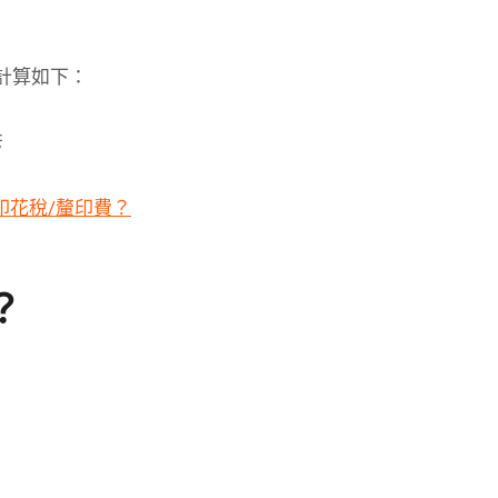
用計算如下：
元
印花稅/釐印費？
？