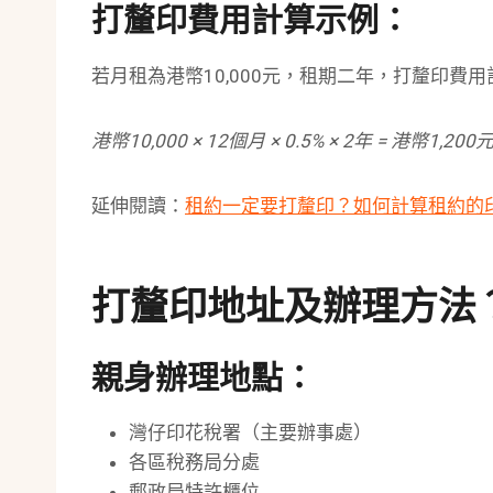
打釐印費用計算示例：
若月租為港幣10,000元，租期二年，打釐印費
港幣10,000 × 12個月 × 0.5% × 2年 = 港幣1,200
延伸閱讀：
租約一定要打釐印？如何計算租約的
打釐印地址及辦理方法
親身辦理地點：
灣仔印花稅署（主要辦事處）
各區稅務局分處
郵政局特許櫃位