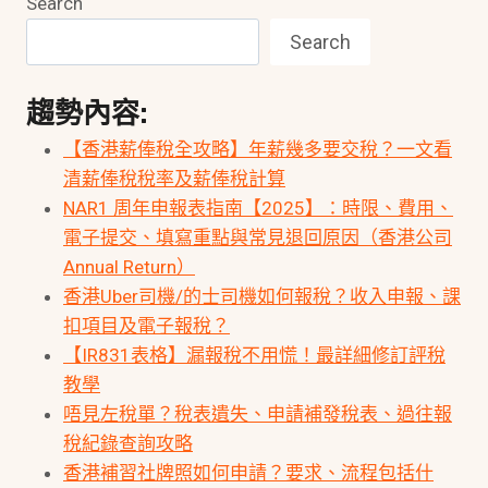
Search
Search
趨勢內容:
【香港薪俸稅全攻略】年薪幾多要交稅？一文看
清薪俸稅稅率及薪俸稅計算
NAR1 周年申報表指南【2025】：時限、費用、
電子提交、填寫重點與常見退回原因（香港公司
Annual Return）
香港Uber司機/的士司機如何報稅？收入申報、課
扣項目及電子報稅？
【IR831表格】漏報稅不用慌！最詳細修訂評稅
教學
唔見左稅單？稅表遺失、申請補發稅表、過往報
稅紀錄查詢攻略
香港補習社牌照如何申請？要求、流程包括什