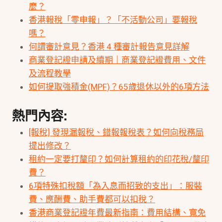
麼？
香港報稅「零申報」？「不活動公司」要報稅
嗎？
何謂審計意見？香港 4 種審計報告意見詳解
商業登記證申請及續期｜商業登記證費用、文件
及流程教學
如何提取強積金(MPF)？65歲退休以外的6項方法
熱門內容:
[報稅] 發現漏報稅、錯報報稅表？如何向稅務局
提出修改？
租約一定要打釐印？如何計算租約的印花稅/釐印
費？
6項特殊扣稅額「為入息而招致的支出」：服裝
費、應酬費、助手費都可以扣稅？
香港商業登記證年費最新指南：費用結構、寬免