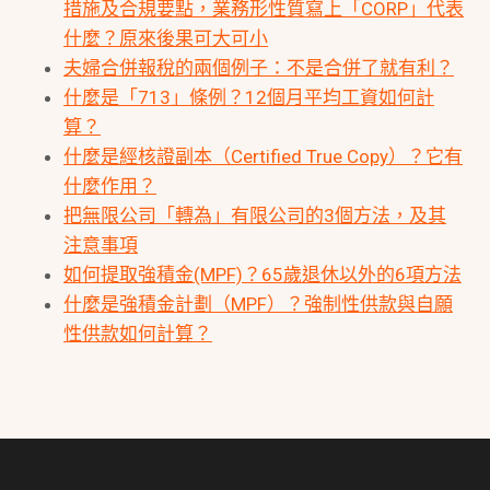
措施及合規要點，業務形性質寫上「CORP」代表
什麼？原來後果可大可小
夫婦合併報稅的兩個例子：不是合併了就有利？
什麼是「713」條例？12個月平均工資如何計
算？
什麼是經核證副本（Certified True Copy）？它有
什麼作用？
把無限公司「轉為」有限公司的3個方法，及其
注意事項
如何提取強積金(MPF)？65歲退休以外的6項方法
什麼是強積金計劃（MPF）？強制性供款與自願
性供款如何計算？