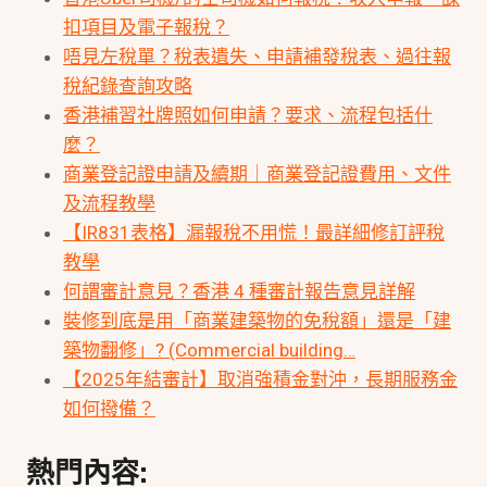
扣項目及電子報稅？
唔見左稅單？稅表遺失、申請補發稅表、過往報
稅紀錄查詢攻略
香港補習社牌照如何申請？要求、流程包括什
麼？
商業登記證申請及續期｜商業登記證費用、文件
及流程教學
【IR831表格】漏報稅不用慌！最詳細修訂評稅
教學
何謂審計意見？香港 4 種審計報告意見詳解
裝修到底是用「商業建築物的免稅額」還是「建
築物翻修」? (Commercial building…
【2025年結審計】取消強積金對沖，長期服務金
如何撥備？
熱門內容: