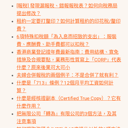
[報稅] 發現漏報稅、錯報報稅表？如何向稅務局
提出修改？
租約一定要打釐印？如何計算租約的印花稅/釐印
費？
6項特殊扣稅額「為入息而招致的支出」：服裝
費、應酬費、助手費都可以扣稅？
香港商業登記證年費最新指南：費用結構、寬免
措施及合規要點，業務形性質寫上「CORP」代表
什麼？原來後果可大可小
夫婦合併報稅的兩個例子：不是合併了就有利？
什麼是「713」條例？12個月平均工資如何計
算？
什麼是經核證副本（Certified True Copy）？它有
什麼作用？
把無限公司「轉為」有限公司的3個方法，及其
注意事項