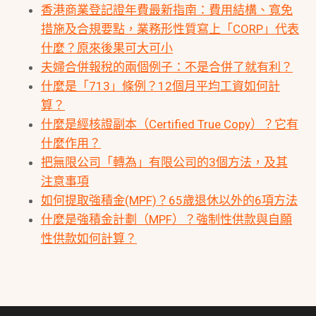
香港商業登記證年費最新指南：費用結構、寬免
措施及合規要點，業務形性質寫上「CORP」代表
什麼？原來後果可大可小
夫婦合併報稅的兩個例子：不是合併了就有利？
什麼是「713」條例？12個月平均工資如何計
算？
什麼是經核證副本（Certified True Copy）？它有
什麼作用？
把無限公司「轉為」有限公司的3個方法，及其
注意事項
如何提取強積金(MPF)？65歲退休以外的6項方法
什麼是強積金計劃（MPF）？強制性供款與自願
性供款如何計算？