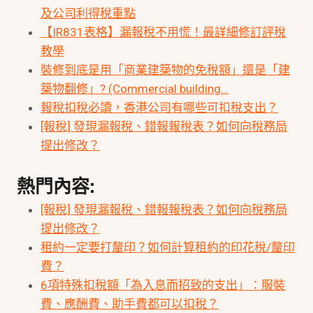
及公司利得稅重點
【IR831表格】漏報稅不用慌！最詳細修訂評稅
教學
裝修到底是用「商業建築物的免稅額」還是「建
築物翻修」? (Commercial building…
報稅扣稅必讀，香港公司有哪些可扣稅支出？
[報稅] 發現漏報稅、錯報報稅表？如何向稅務局
提出修改？
熱門內容:
[報稅] 發現漏報稅、錯報報稅表？如何向稅務局
提出修改？
租約一定要打釐印？如何計算租約的印花稅/釐印
費？
6項特殊扣稅額「為入息而招致的支出」：服裝
費、應酬費、助手費都可以扣稅？