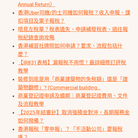
Annual Return）
香港Uber司機/的士司機如何報稅？收入申報、課
扣項目及電子報稅？
唔見左稅單？稅表遺失、申請補發稅表、過往報
稅紀錄查詢攻略
香港補習社牌照如何申請？要求、流程包括什
麼？
【IR831表格】漏報稅不用慌！最詳細修訂評稅
教學
裝修到底是用「商業建築物的免稅額」還是「建
築物翻修」? (Commercial building…
商業登記證申請及續期｜商業登記證費用、文件
及流程教學
【2025年結審計】取消強積金對沖，長期服務金
如何撥備？
香港報稅「零申報」？「不活動公司」要報稅
嗎？