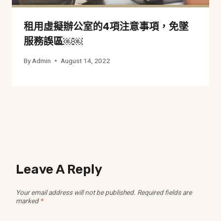
租用虛擬辦公室的4項注意事項，免墜
服務誤區￼￼
By
Admin
August 14, 2022
Leave A Reply
Your email address will not be published.
Required fields are
marked
*