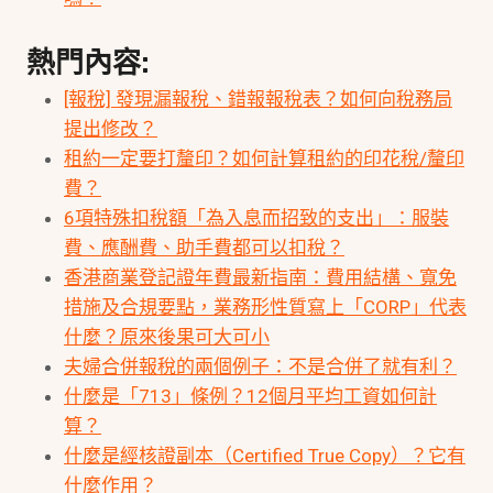
熱門內容:
[報稅] 發現漏報稅、錯報報稅表？如何向稅務局
提出修改？
租約一定要打釐印？如何計算租約的印花稅/釐印
費？
6項特殊扣稅額「為入息而招致的支出」：服裝
費、應酬費、助手費都可以扣稅？
香港商業登記證年費最新指南：費用結構、寬免
措施及合規要點，業務形性質寫上「CORP」代表
什麼？原來後果可大可小
夫婦合併報稅的兩個例子：不是合併了就有利？
什麼是「713」條例？12個月平均工資如何計
算？
什麼是經核證副本（Certified True Copy）？它有
什麼作用？