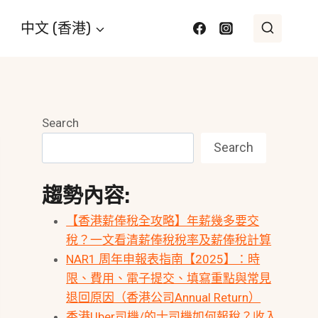
中文 (香港)
Search
Search
趨勢內容:
【香港薪俸稅全攻略】年薪幾多要交
稅？一文看清薪俸稅稅率及薪俸稅計算
NAR1 周年申報表指南【2025】：時
限、費用、電子提交、填寫重點與常見
退回原因（香港公司Annual Return）
香港Uber司機/的士司機如何報稅？收入