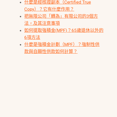
什麼是經核證副本（Certified True
Copy）？它有什麼作用？
把無限公司「轉為」有限公司的3個方
法，及其注意事項
如何提取強積金(MPF)？65歲退休以外的
6項方法
什麼是強積金計劃（MPF）？強制性供
款與自願性供款如何計算？