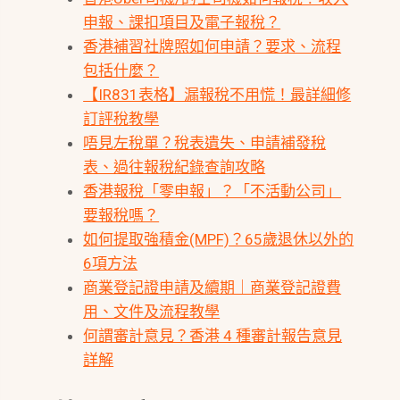
申報、課扣項目及電子報稅？
香港補習社牌照如何申請？要求、流程
包括什麼？
【IR831表格】漏報稅不用慌！最詳細修
訂評稅教學
唔見左稅單？稅表遺失、申請補發稅
表、過往報稅紀錄查詢攻略
香港報稅「零申報」？「不活動公司」
要報稅嗎？
如何提取強積金(MPF)？65歲退休以外的
6項方法
商業登記證申請及續期｜商業登記證費
用、文件及流程教學
何謂審計意見？香港 4 種審計報告意見
詳解