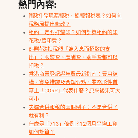
熱門內容:
[報稅] 發現漏報稅、錯報報稅表？如何向
稅務局提出修改？
租約一定要打釐印？如何計算租約的印
花稅/釐印費？
6項特殊扣稅額「為入息而招致的支
出」：服裝費、應酬費、助手費都可以
扣稅？
香港商業登記證年費最新指南：費用結
構、寬免措施及合規要點，業務形性質
寫上「CORP」代表什麼？原來後果可大
可小
夫婦合併報稅的兩個例子：不是合併了
就有利？
什麼是「713」條例？12個月平均工資
如何計算？