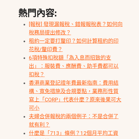
熱門內容:
[報稅] 發現漏報稅、錯報報稅表？如何向
稅務局提出修改？
租約一定要打釐印？如何計算租約的印
花稅/釐印費？
6項特殊扣稅額「為入息而招致的支
出」：服裝費、應酬費、助手費都可以
扣稅？
香港商業登記證年費最新指南：費用結
構、寬免措施及合規要點，業務形性質
寫上「CORP」代表什麼？原來後果可大
可小
夫婦合併報稅的兩個例子：不是合併了
就有利？
什麼是「713」條例？12個月平均工資