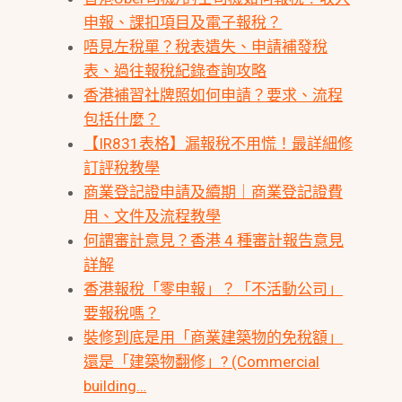
申報、課扣項目及電子報稅？
唔見左稅單？稅表遺失、申請補發稅
表、過往報稅紀錄查詢攻略
香港補習社牌照如何申請？要求、流程
包括什麼？
【IR831表格】漏報稅不用慌！最詳細修
訂評稅教學
商業登記證申請及續期｜商業登記證費
用、文件及流程教學
何謂審計意見？香港 4 種審計報告意見
詳解
香港報稅「零申報」？「不活動公司」
要報稅嗎？
裝修到底是用「商業建築物的免稅額」
還是「建築物翻修」? (Commercial
building…