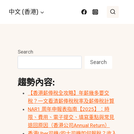
中文 (香港)
Search
Search
趨勢內容:
【香港薪俸稅全攻略】年薪幾多要交
稅？一文看清薪俸稅稅率及薪俸稅計算
NAR1 周年申報表指南【2025】：時
限、費用、電子提交、填寫重點與常見
退回原因（香港公司Annual Return）
香港Uber司機/的士司機如何報稅？收入