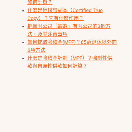
如何計算？
什麼是經核證副本（Certified True
Copy）？它有什麼作用？
把無限公司「轉為」有限公司的3個方
法，及其注意事項
如何提取強積金(MPF)？65歲退休以外的
6項方法
什麼是強積金計劃（MPF）？強制性供
款與自願性供款如何計算？