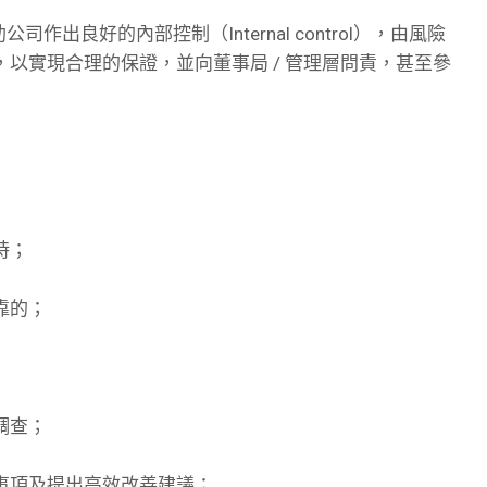
助公司作出良好的內部控制（Internal control），由風險
以實現合理的保證，並向董事局 / 管理層問責，甚至參
時；
靠的；
調查；
事項及提出高效改善建議；