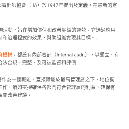
國際內部審計師協會（IIA）於1947年提出及定義。在最新的定
：
的確認和咨詢活動，旨在增加價值和改善組織的運營。它通過應用
制和治理程式的效果，幫助組織實現其目標。」
府機構
，都設有內部審計（Internal audit），以獨立、有
合法合規、完整、及可被監督和評價。
dit）將作為一個職能，直接隸屬於最高管理層之下，地位獨
工作，猶如密探確保各部門符合管理層的利益，確保有
相關改善建議。