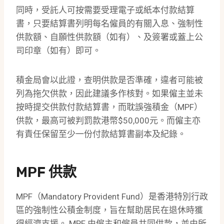
同時，受託人可按需要受理電子或紙本付款結算
書，只要結算書列明每名僱員的有關入息、強制性
供款額、自願性供款額（如有）、及簽署或蓋上公
司印章（如有）即可。
積金局會以此證，查明供款是否準確，違者可能被
列為拖欠供款，因此建議多作核對。如果僱主並未
按時提交供款付款結算書，而耽誤強積金（MPF）
供款，最高可被判罰款港幣$50,000元。而僱主亦
有責任保留至少一份付款結算書副本及紀錄。
MPF 供款
MPF（Mandatory Provident Fund）是香港特別行政
區的強制性公積金制度，旨在幫助居民在退休時獲
得經濟支援。 MPF 由僱主和僱員共同供款，並由所