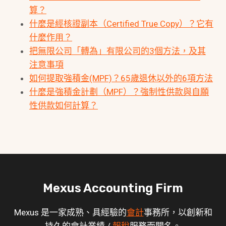
算？
什麼是經核證副本（Certified True Copy）？它有
什麼作用？
把無限公司「轉為」有限公司的3個方法，及其
注意事項
如何提取強積金(MPF)？65歲退休以外的6項方法
什麼是強積金計劃（MPF）？強制性供款與自願
性供款如何計算？
Mexus Accounting Firm
Mexus 是一家成熟、具經驗的
會計
事務所，以創新和
持久的會計業績 /
報稅
服務而聞名。