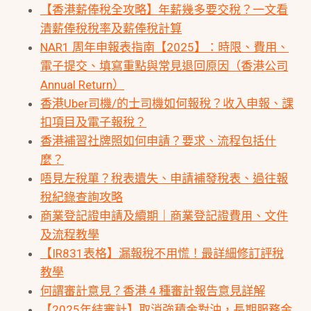
【香港薪俸稅全攻略】年薪幾多要交稅？一文看
清薪俸稅稅率及薪俸稅計算
NAR1 周年申報表指南【2025】：時限、費用、
電子提交、填寫重點與常見退回原因（香港公司
Annual Return）
香港Uber司機/的士司機如何報稅？收入申報、課
扣項目及電子報稅？
香港補習社牌照如何申請？要求、流程包括什
麼？
唔見左稅單？稅表遺失、申請補發稅表、過往報
稅紀錄查詢攻略
商業登記證申請及續期｜商業登記證費用、文件
及流程教學
【IR831表格】漏報稅不用慌！最詳細修訂評稅
教學
何謂審計意見？香港 4 種審計報告意見詳解
【2025年結審計】取消強積金對沖，長期服務金