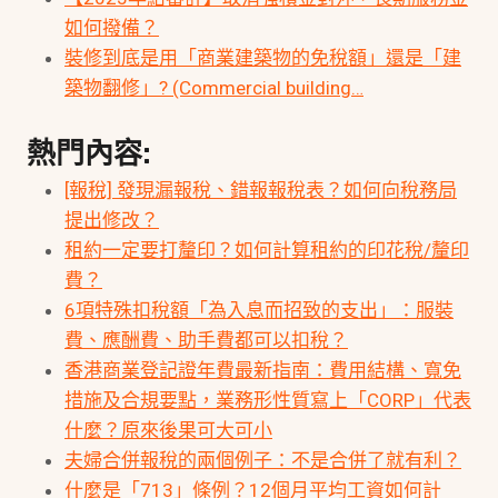
如何撥備？
裝修到底是用「商業建築物的免稅額」還是「建
築物翻修」? (Commercial building…
熱門內容:
[報稅] 發現漏報稅、錯報報稅表？如何向稅務局
提出修改？
租約一定要打釐印？如何計算租約的印花稅/釐印
費？
6項特殊扣稅額「為入息而招致的支出」：服裝
費、應酬費、助手費都可以扣稅？
香港商業登記證年費最新指南：費用結構、寬免
措施及合規要點，業務形性質寫上「CORP」代表
什麼？原來後果可大可小
夫婦合併報稅的兩個例子：不是合併了就有利？
什麼是「713」條例？12個月平均工資如何計