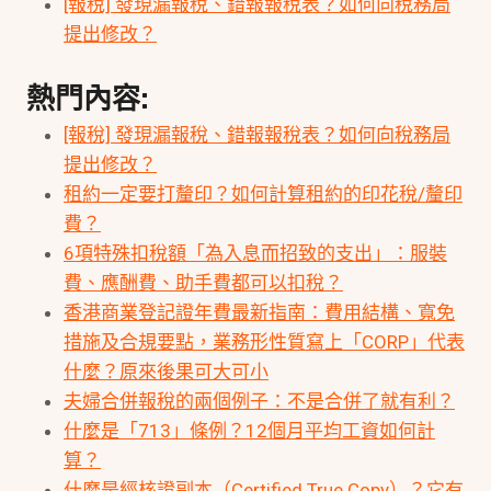
[報稅] 發現漏報稅、錯報報稅表？如何向稅務局
提出修改？
熱門內容:
[報稅] 發現漏報稅、錯報報稅表？如何向稅務局
提出修改？
租約一定要打釐印？如何計算租約的印花稅/釐印
費？
6項特殊扣稅額「為入息而招致的支出」：服裝
費、應酬費、助手費都可以扣稅？
香港商業登記證年費最新指南：費用結構、寬免
措施及合規要點，業務形性質寫上「CORP」代表
什麼？原來後果可大可小
夫婦合併報稅的兩個例子：不是合併了就有利？
什麼是「713」條例？12個月平均工資如何計
算？
什麼是經核證副本（Certified True Copy）？它有