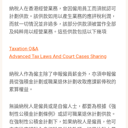
納稅人在香港經營業務，會因僱用員工而須就認可
計劃供款。該供款如用以產生業務的應評稅利潤，
而就一切情況並非過多，該部分供款須被當作全部
及純粹用以經營業務。這些供款包括以下幾項:
Taxation Q&A
Advanced Tax Laws And Court Cases Sharing
納稅人作為僱主除了申報僱員薪金外，亦須申報僱
員從強積金計劃或職業退休計劃收取應課薪俸稅的
累算權益。
無論納稅人是僱員或是自僱人士，都要為根據《強
制性公積金計劃條例》或認可職業退休計劃供款。
在強制性公積金計劃下，如果納稅人是僱員，他可