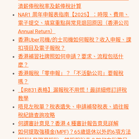
清薪俸稅稅率及薪俸稅計算
NAR1 周年申報表指南【2025】：時限、費用、
電子提交、填寫重點與常見退回原因（香港公司
Annual Return）
香港Uber司機/的士司機如何報稅？收入申報、課
扣項目及電子報稅？
香港補習社牌照如何申請？要求、流程包括什
麼？
香港報稅「零申報」？「不活動公司」要報稅
嗎？
【IR831表格】漏報稅不用慌！最詳細修訂評稅
教學
唔見左稅單？稅表遺失、申請補發稅表、過往報
稅紀錄查詢攻略
何謂審計意見？香港 4 種審計報告意見詳解
如何提取強積金(MPF)？65歲退休以外的6項方法