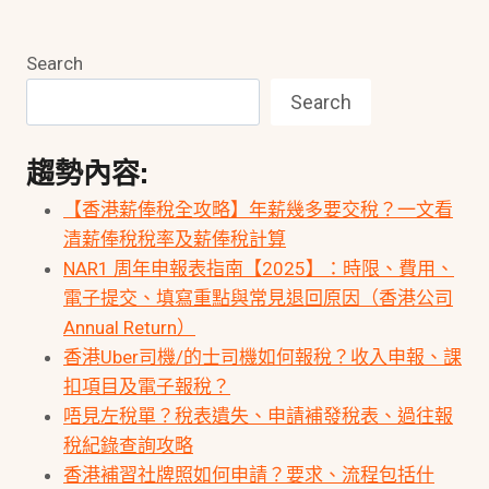
Search
Search
趨勢內容:
【香港薪俸稅全攻略】年薪幾多要交稅？一文看
清薪俸稅稅率及薪俸稅計算
NAR1 周年申報表指南【2025】：時限、費用、
電子提交、填寫重點與常見退回原因（香港公司
Annual Return）
香港Uber司機/的士司機如何報稅？收入申報、課
扣項目及電子報稅？
唔見左稅單？稅表遺失、申請補發稅表、過往報
稅紀錄查詢攻略
香港補習社牌照如何申請？要求、流程包括什