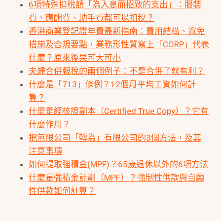
6項特殊扣稅額「為入息而招致的支出」：服裝
費、應酬費、助手費都可以扣稅？
香港商業登記證年費最新指南：費用結構、寬免
措施及合規要點，業務形性質寫上「CORP」代表
什麼？原來後果可大可小
夫婦合併報稅的兩個例子：不是合併了就有利？
什麼是「713」條例？12個月平均工資如何計
算？
什麼是經核證副本（Certified True Copy）？它有
什麼作用？
把無限公司「轉為」有限公司的3個方法，及其
注意事項
如何提取強積金(MPF)？65歲退休以外的6項方法
什麼是強積金計劃（MPF）？強制性供款與自願
性供款如何計算？