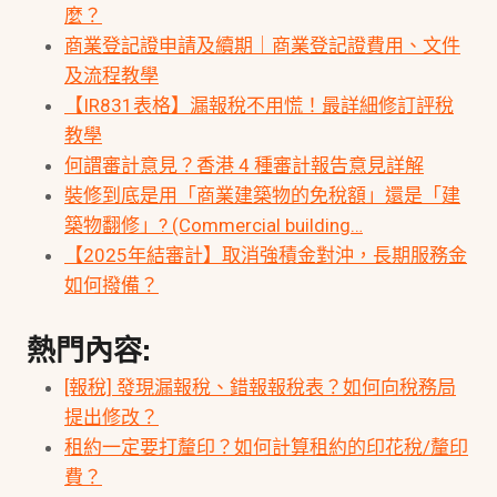
麼？
商業登記證申請及續期｜商業登記證費用、文件
及流程教學
【IR831表格】漏報稅不用慌！最詳細修訂評稅
教學
何謂審計意見？香港 4 種審計報告意見詳解
裝修到底是用「商業建築物的免稅額」還是「建
築物翻修」? (Commercial building…
【2025年結審計】取消強積金對沖，長期服務金
如何撥備？
熱門內容:
[報稅] 發現漏報稅、錯報報稅表？如何向稅務局
提出修改？
租約一定要打釐印？如何計算租約的印花稅/釐印
費？