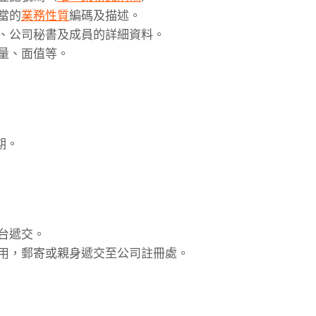
當的
業務性質
編碼及描述。
、公司秘書及成員的詳細資料。
量、面值等。
期。
台遞交。
用，郵寄或親身遞交至公司註冊處。