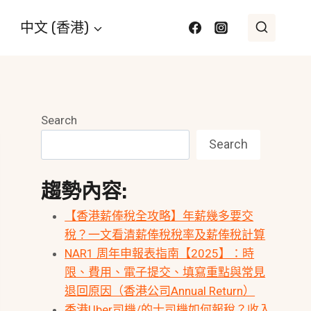
中文 (香港)
Search
Search
趨勢內容:
【香港薪俸稅全攻略】年薪幾多要交
稅？一文看清薪俸稅稅率及薪俸稅計算
NAR1 周年申報表指南【2025】：時
限、費用、電子提交、填寫重點與常見
退回原因（香港公司Annual Return）
香港Uber司機/的士司機如何報稅？收入