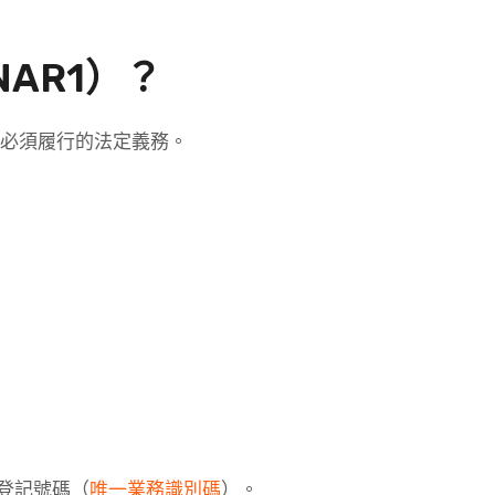
AR1）
？
必須履行的法定義務。
登記號碼（
唯一業務識別碼
）。