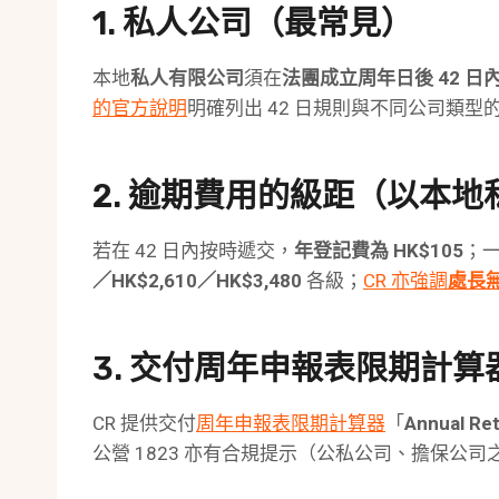
1. 私人公司（最常見）
本地
私人有限公司
須在
法團成立周年日後 42 日
的官方說明
明確列出 42 日規則與不同公司類型的「r
2. 逾期費用的級距（以本
若在 42 日內按時遞交，
年登記費為 HK$105
；
／HK$2,610／HK$3,480
各級；
CR 亦強調
處長
3. 交付周年申報表限期計算
CR 提供交付
周年申報表限期計算器
「
Annual Ret
公營 1823 亦有合規提示（公私公司、擔保公司