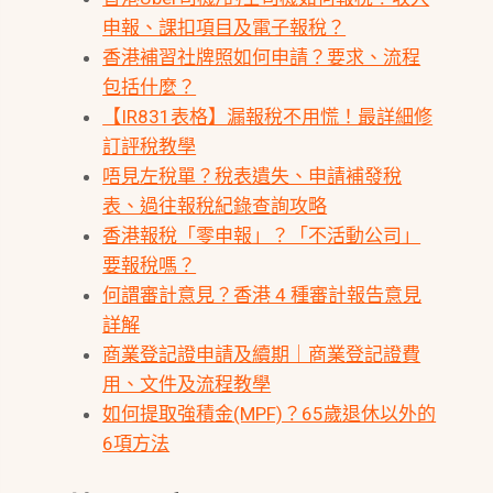
申報、課扣項目及電子報稅？
香港補習社牌照如何申請？要求、流程
包括什麼？
【IR831表格】漏報稅不用慌！最詳細修
訂評稅教學
唔見左稅單？稅表遺失、申請補發稅
表、過往報稅紀錄查詢攻略
香港報稅「零申報」？「不活動公司」
要報稅嗎？
何謂審計意見？香港 4 種審計報告意見
詳解
商業登記證申請及續期｜商業登記證費
用、文件及流程教學
如何提取強積金(MPF)？65歲退休以外的
6項方法