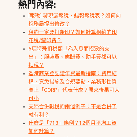
熱門內容:
[報稅] 發現漏報稅、錯報報稅表？如何向
稅務局提出修改？
租約一定要打釐印？如何計算租約的印
花稅/釐印費？
6項特殊扣稅額「為入息而招致的支
出」：服裝費、應酬費、助手費都可以
扣稅？
香港商業登記證年費最新指南：費用結
構、寬免措施及合規要點，業務形性質
寫上「CORP」代表什麼？原來後果可大
可小
夫婦合併報稅的兩個例子：不是合併了
就有利？
什麼是「713」條例？12個月平均工資
如何計算？