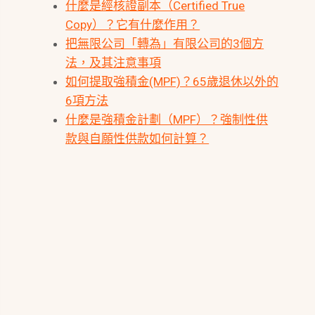
什麼是經核證副本（Certified True
Copy）？它有什麼作用？
把無限公司「轉為」有限公司的3個方
法，及其注意事項
如何提取強積金(MPF)？65歲退休以外的
6項方法
什麼是強積金計劃（MPF）？強制性供
款與自願性供款如何計算？