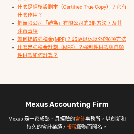
什麼是經核證副本（Certified True Copy）？它有
什麼作用？
把無限公司「轉為」有限公司的3個方法，及其
注意事項
如何提取強積金(MPF)？65歲退休以外的6項方法
什麼是強積金計劃（MPF）？強制性供款與自願
性供款如何計算？
Mexus Accounting Firm
Mexus 是一家成熟、具經驗的
會計
事務所，以創新和
持久的會計業績 /
報稅
服務而聞名。