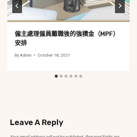
僱主處理僱員離職後的強積金（MPF）
安排
By
Admin
October 18, 2021
Leave A Reply
Your email address will not be published.
Required fields are