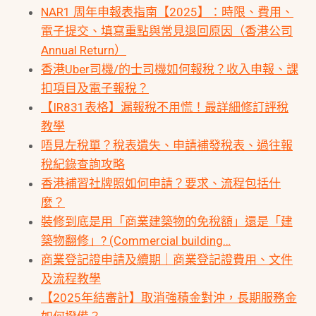
NAR1 周年申報表指南【2025】：時限、費用、
電子提交、填寫重點與常見退回原因（香港公司
Annual Return）
香港Uber司機/的士司機如何報稅？收入申報、課
扣項目及電子報稅？
【IR831表格】漏報稅不用慌！最詳細修訂評稅
教學
唔見左稅單？稅表遺失、申請補發稅表、過往報
稅紀錄查詢攻略
香港補習社牌照如何申請？要求、流程包括什
麼？
裝修到底是用「商業建築物的免稅額」還是「建
築物翻修」? (Commercial building…
商業登記證申請及續期｜商業登記證費用、文件
及流程教學
【2025年結審計】取消強積金對沖，長期服務金