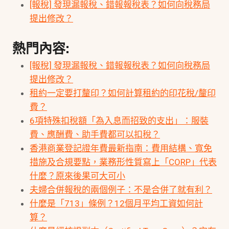
[報稅] 發現漏報稅、錯報報稅表？如何向稅務局
提出修改？
熱門內容:
[報稅] 發現漏報稅、錯報報稅表？如何向稅務局
提出修改？
租約一定要打釐印？如何計算租約的印花稅/釐印
費？
6項特殊扣稅額「為入息而招致的支出」：服裝
費、應酬費、助手費都可以扣稅？
香港商業登記證年費最新指南：費用結構、寬免
措施及合規要點，業務形性質寫上「CORP」代表
什麼？原來後果可大可小
夫婦合併報稅的兩個例子：不是合併了就有利？
什麼是「713」條例？12個月平均工資如何計
算？