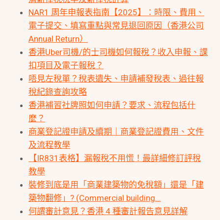
NAR1 周年申報表指南【2025】：時限、費用、
電子提交、填寫重點與常見退回原因（香港公司
Annual Return）
香港Uber司機/的士司機如何報稅？收入申報、課
扣項目及電子報稅？
唔見左稅單？稅表遺失、申請補發稅表、過往報
稅紀錄查詢攻略
香港補習社牌照如何申請？要求、流程包括什
麼？
商業登記證申請及續期｜商業登記證費用、文件
及流程教學
【IR831表格】漏報稅不用慌！最詳細修訂評稅
教學
裝修到底是用「商業建築物的免稅額」還是「建
築物翻修」? (Commercial building…
何謂審計意見？香港 4 種審計報告意見詳解