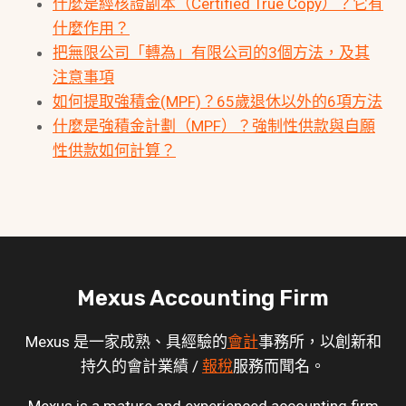
什麼是經核證副本（Certified True Copy）？它有
什麼作用？
把無限公司「轉為」有限公司的3個方法，及其
注意事項
如何提取強積金(MPF)？65歲退休以外的6項方法
什麼是強積金計劃（MPF）？強制性供款與自願
性供款如何計算？
Mexus Accounting Firm
Mexus 是一家成熟、具經驗的
會計
事務所，以創新和
持久的會計業績 /
報稅
服務而聞名。