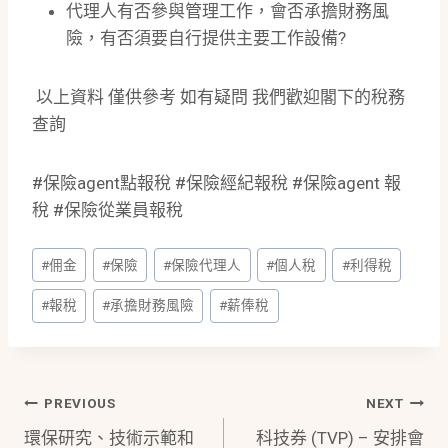
代理人有否參與管理工作，會否承擔財務風
險，有否須要自行提供主要工作設備
?
以上資料 僅供參考 如有疑問 我們歡迎閣下的稅務
查詢
#保險agent點報稅 #保險經紀報稅 #保險agent 報
稅 #保險從業員報稅
Post
#
佣金
#
保險
#
保險代理人
#
個人稅
#
利得稅
Tags:
#
報稅
#
承擔財務風險
#
薪俸稅
Post
PREVIOUS
NEXT
環保研究、技術示範和
科技券 (TVP) – 安排會