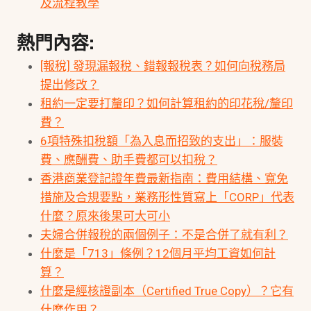
及流程教學
熱門內容:
[報稅] 發現漏報稅、錯報報稅表？如何向稅務局
提出修改？
租約一定要打釐印？如何計算租約的印花稅/釐印
費？
6項特殊扣稅額「為入息而招致的支出」：服裝
費、應酬費、助手費都可以扣稅？
香港商業登記證年費最新指南：費用結構、寬免
措施及合規要點，業務形性質寫上「CORP」代表
什麼？原來後果可大可小
夫婦合併報稅的兩個例子：不是合併了就有利？
什麼是「713」條例？12個月平均工資如何計
算？
什麼是經核證副本（Certified True Copy）？它有
什麼作用？