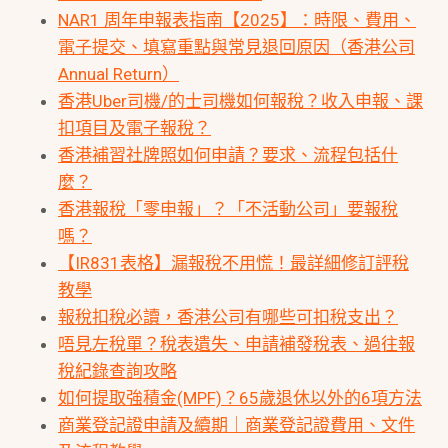
NAR1 周年申報表指南【2025】：時限、費用、
電子提交、填寫重點與常見退回原因（香港公司
Annual Return）
香港Uber司機/的士司機如何報稅？收入申報、課
扣項目及電子報稅？
香港補習社牌照如何申請？要求、流程包括什
麼？
香港報稅「零申報」？「不活動公司」要報稅
嗎？
【IR831表格】漏報稅不用慌！最詳細修訂評稅
教學
報稅扣稅必讀，香港公司有哪些可扣稅支出？
唔見左稅單？稅表遺失、申請補發稅表、過往報
稅紀錄查詢攻略
如何提取強積金(MPF)？65歲退休以外的6項方法
商業登記證申請及續期｜商業登記證費用、文件