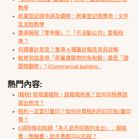
教學
商業登記證申請及續期｜商業登記證費用、文件
及流程教學
香港報稅「零申報」？「不活動公司」要報稅
嗎？
何謂審計意見？香港 4 種審計報告意見詳解
裝修到底是用「商業建築物的免稅額」還是「建
築物翻修」? (Commercial building…
熱門內容:
[報稅] 發現漏報稅、錯報報稅表？如何向稅務局
提出修改？
租約一定要打釐印？如何計算租約的印花稅/釐印
費？
6項特殊扣稅額「為入息而招致的支出」：服裝
費、應酬費、助手費都可以扣稅？