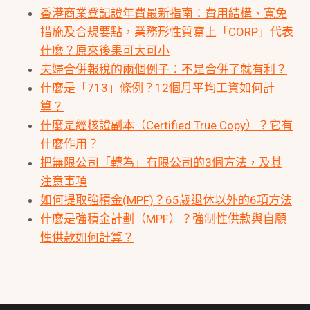
香港商業登記證年費最新指南：費用結構、寬免
措施及合規要點，業務形性質寫上「CORP」代表
什麼？原來後果可大可小
夫婦合併報稅的兩個例子：不是合併了就有利？
什麼是「713」條例？12個月平均工資如何計
算？
什麼是經核證副本（Certified True Copy）？它有
什麼作用？
把無限公司「轉為」有限公司的3個方法，及其
注意事項
如何提取強積金(MPF)？65歲退休以外的6項方法
什麼是強積金計劃（MPF）？強制性供款與自願
性供款如何計算？