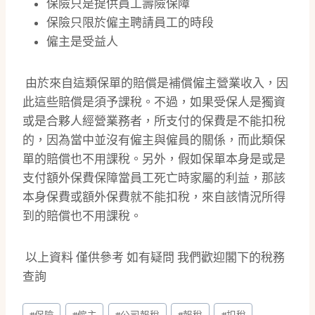
保險只是提供員工壽險保障
保險只限於僱主聘請員工的時段
僱主是受益人
由於來自這類保單的賠償是補償僱主營業收入，因
此這些賠償是須予課稅。不過，如果受保人是獨資
或是合夥人經營業務者，所支付的保費是不能扣稅
的，因為當中並沒有僱主與僱員的關係，而此類保
單的賠償也不用課稅。另外，假如保單本身是或是
支付額外保費保障當員工死亡時家屬的利益，那該
本身保費或額外保費就不能扣稅，來自該情況所得
到的賠償也不用課稅。
以上資料 僅供參考 如有疑問 我們歡迎閣下的稅務
查詢
Post
#
保險
#
僱主
#
公司報稅
#
報稅
#
扣稅