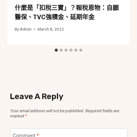
什麼是「扣稅三寶」？報稅恩物：自願
醫保、TVC強積金、延期年金
By
Admin
March 8, 2022
Leave A Reply
Your email address will not be published.
Required fields are
marked
*
Comment
*