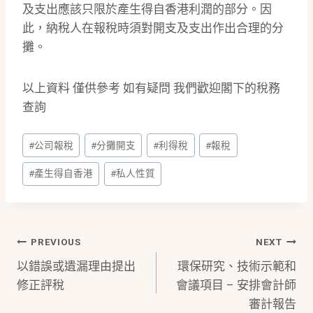
及支出應該只限於產生得自香港利潤的部分。因
此，納稅人在報稅時須對開支及支出作出合理的分
攤。
以上資料 僅供參考 如有疑問 我們歡迎閣下的稅務
查詢
Post
#
公司報稅
#
分攤開支
#
利得稅
#
報稅
Tags:
#
產生得自香港
#
私人性質
Post
PREVIOUS
NEXT
以錯誤或遺漏理由提出
環保研究、技術示範和
Navigation
修正評稅
會議項目 – 安排會計師
審計報告