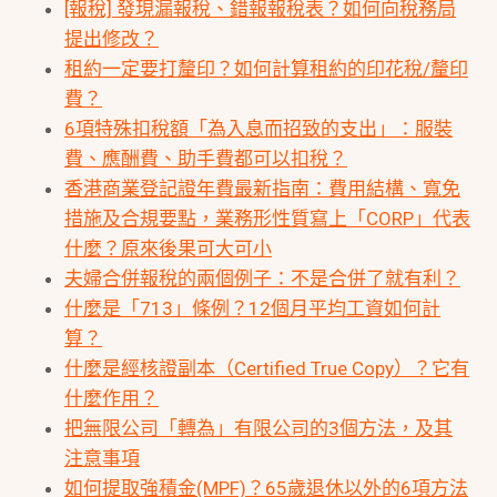
[報稅] 發現漏報稅、錯報報稅表？如何向稅務局
提出修改？
租約一定要打釐印？如何計算租約的印花稅/釐印
費？
6項特殊扣稅額「為入息而招致的支出」：服裝
費、應酬費、助手費都可以扣稅？
香港商業登記證年費最新指南：費用結構、寬免
措施及合規要點，業務形性質寫上「CORP」代表
什麼？原來後果可大可小
夫婦合併報稅的兩個例子：不是合併了就有利？
什麼是「713」條例？12個月平均工資如何計
算？
什麼是經核證副本（Certified True Copy）？它有
什麼作用？
把無限公司「轉為」有限公司的3個方法，及其
注意事項
如何提取強積金(MPF)？65歲退休以外的6項方法