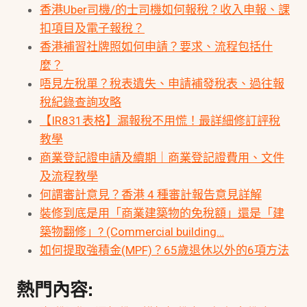
香港Uber司機/的士司機如何報稅？收入申報、課
扣項目及電子報稅？
香港補習社牌照如何申請？要求、流程包括什
麼？
唔見左稅單？稅表遺失、申請補發稅表、過往報
稅紀錄查詢攻略
【IR831表格】漏報稅不用慌！最詳細修訂評稅
教學
商業登記證申請及續期｜商業登記證費用、文件
及流程教學
何謂審計意見？香港 4 種審計報告意見詳解
裝修到底是用「商業建築物的免稅額」還是「建
築物翻修」? (Commercial building…
如何提取強積金(MPF)？65歲退休以外的6項方法
熱門內容: