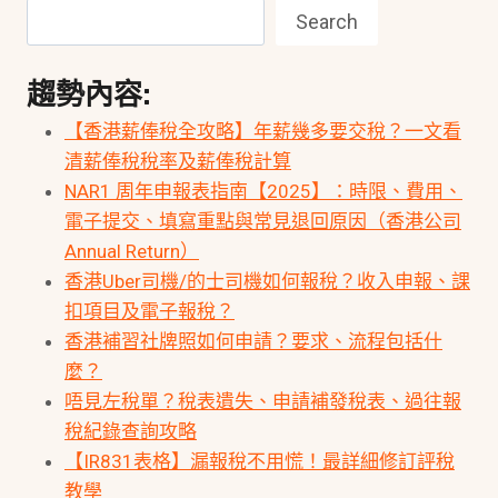
Search
趨勢內容:
【香港薪俸稅全攻略】年薪幾多要交稅？一文看
清薪俸稅稅率及薪俸稅計算
NAR1 周年申報表指南【2025】：時限、費用、
電子提交、填寫重點與常見退回原因（香港公司
Annual Return）
香港Uber司機/的士司機如何報稅？收入申報、課
扣項目及電子報稅？
香港補習社牌照如何申請？要求、流程包括什
麼？
唔見左稅單？稅表遺失、申請補發稅表、過往報
稅紀錄查詢攻略
【IR831表格】漏報稅不用慌！最詳細修訂評稅
教學