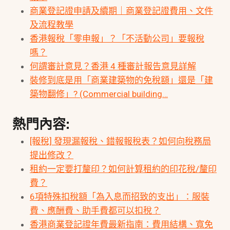
商業登記證申請及續期｜商業登記證費用、文件
及流程教學
香港報稅「零申報」？「不活動公司」要報稅
嗎？
何謂審計意見？香港 4 種審計報告意見詳解
裝修到底是用「商業建築物的免稅額」還是「建
築物翻修」? (Commercial building…
熱門內容:
[報稅] 發現漏報稅、錯報報稅表？如何向稅務局
提出修改？
租約一定要打釐印？如何計算租約的印花稅/釐印
費？
6項特殊扣稅額「為入息而招致的支出」：服裝
費、應酬費、助手費都可以扣稅？
香港商業登記證年費最新指南：費用結構、寬免