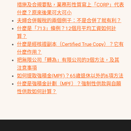
措施及合規要點，業務形性質寫上「CORP」代表
什麼？原來後果可大可小
夫婦合併報稅的兩個例子：不是合併了就有利？
什麼是「713」條例？12個月平均工資如何計
算？
什麼是經核證副本（Certified True Copy）？它有
什麼作用？
把無限公司「轉為」有限公司的3個方法，及其
注意事項
如何提取強積金(MPF)？65歲退休以外的6項方法
什麼是強積金計劃（MPF）？強制性供款與自願
性供款如何計算？