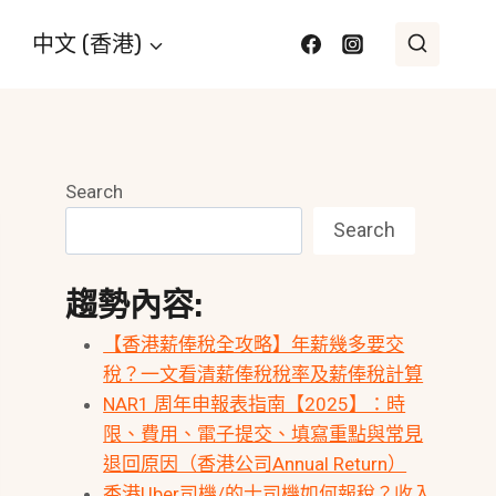
中文 (香港)
Search
Search
趨勢內容:
【香港薪俸稅全攻略】年薪幾多要交
稅？一文看清薪俸稅稅率及薪俸稅計算
NAR1 周年申報表指南【2025】：時
限、費用、電子提交、填寫重點與常見
退回原因（香港公司Annual Return）
香港Uber司機/的士司機如何報稅？收入