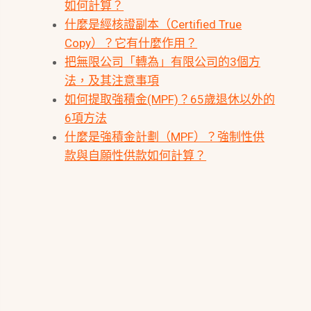
如何計算？
什麼是經核證副本（Certified True
Copy）？它有什麼作用？
把無限公司「轉為」有限公司的3個方
法，及其注意事項
如何提取強積金(MPF)？65歲退休以外的
6項方法
什麼是強積金計劃（MPF）？強制性供
款與自願性供款如何計算？