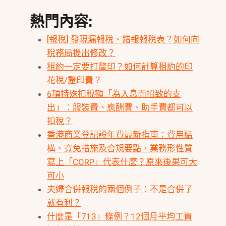
熱門內容:
[報稅] 發現漏報稅、錯報報稅表？如何向
稅務局提出修改？
租約一定要打釐印？如何計算租約的印
花稅/釐印費？
6項特殊扣稅額「為入息而招致的支
出」：服裝費、應酬費、助手費都可以
扣稅？
香港商業登記證年費最新指南：費用結
構、寬免措施及合規要點，業務形性質
寫上「CORP」代表什麼？原來後果可大
可小
夫婦合併報稅的兩個例子：不是合併了
就有利？
什麼是「713」條例？12個月平均工資