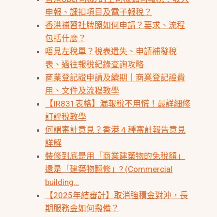
申報、課扣項目及電子報稅？
香港補習社牌照如何申請？要求、流程
包括什麼？
唔見左稅單？稅表遺失、申請補發稅
表、過往報稅紀錄查詢攻略
商業登記證申請及續期｜商業登記證費
用、文件及流程教學
【IR831表格】漏報稅不用慌！最詳細修
訂評稅教學
何謂審計意見？香港 4 種審計報告意見
詳解
裝修到底是用「商業建築物的免稅額」
還是「建築物翻修」? (Commercial
building…
【2025年結審計】取消強積金對沖，長
期服務金如何撥備？