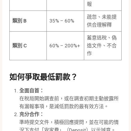
報
疏忽、未能提
類別
B
35% – 60%
供合理解釋
蓄意逃稅、偽
類別
C
60% – 200%+
造文件、不合
作
如何爭取最低罰款？
全面自首：
在稅局開始調查前，或在調查初期主動披露所
有漏報事項，是減低罰款的最有效方法。
充分合作：
準時提交文件，積極回應提問，並在可能的情
況下支付「安家費」（Deposit）以示誠意。