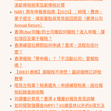
清薪俸稅稅率及薪俸稅計算
NAR1 周年申報表指南【2025】：時限、費用、
電子提交、填寫重點與常見退回原因（香港公司
Annual Return）
香港Uber司機/的士司機如何報稅？收入申報、課
扣項目及電子報稅？
香港補習社牌照如何申請？要求、流程包括什
麼？
香港報稅「零申報」？「不活動公司」要報稅
嗎？
【IR831表格】漏報稅不用慌！最詳細修訂評稅
教學
唔見左稅單？稅表遺失、申請補發稅表、過往報
稅紀錄查詢攻略
何謂審計意見？香港 4 種審計報告意見詳解
如何提取強積金(MPF)？65歲退休以外的6項方法