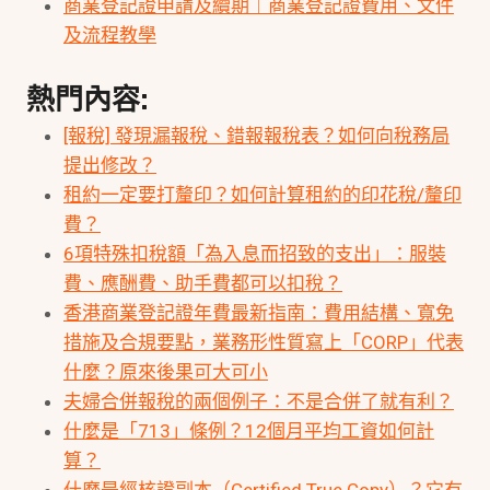
商業登記證申請及續期｜商業登記證費用、文件
及流程教學
熱門內容:
[報稅] 發現漏報稅、錯報報稅表？如何向稅務局
提出修改？
租約一定要打釐印？如何計算租約的印花稅/釐印
費？
6項特殊扣稅額「為入息而招致的支出」：服裝
費、應酬費、助手費都可以扣稅？
香港商業登記證年費最新指南：費用結構、寬免
措施及合規要點，業務形性質寫上「CORP」代表
什麼？原來後果可大可小
夫婦合併報稅的兩個例子：不是合併了就有利？
什麼是「713」條例？12個月平均工資如何計
算？
什麼是經核證副本（Certified True Copy）？它有