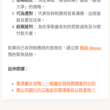
策略制定：
決定採取「妥協和解」還是「據理
力爭」的策略。
代為應對：
代表你與稅務局官員溝通、出席面
談及書信往來。
結案談判：
為你爭取最有利的罰款減免及分期
付款方案。
如果你已收到稅務局的查詢信，請立即
聯絡 Mexus
預約緊急諮詢。
延伸閱讀：
香港審計攻略：一般審計與稅務調查的分別
開公司銀行戶口後如何管理帳目以防查稅？