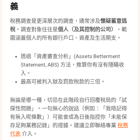
義
稅務調查是更深層次的調查，通常涉及
懷疑蓄意逃
稅
。調查對象往往是
個人（及其控制的公司）
，範
圍涵蓋個人的所有銀行戶口、資產及生活開支。
透過「資產審查分析」(Assets Betterment
Statement, ABS) 方法，推算你有沒有隱瞞收
入。
最高可被判入獄及罰款稅款的三倍。
無論是哪一種，切忌在此階段自行回覆稅局的「試
探性問題」。一句無心的說話（例如：「我唔記得
有無入呢條數」）可能會成為日後指控你「未能保
存足夠業務記錄」的證據。建議立即聯絡專業
稅務
代表
介入。