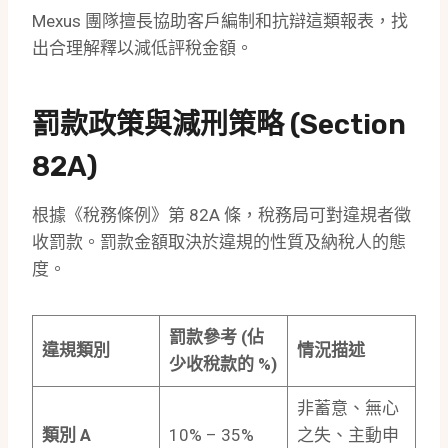
Mexus 團隊擅長協助客戶編制和抗辯這類報表，找
出合理解釋以減低評稅金額。
罰款政策與減刑策略 (Section
82A)
根據《稅務條例》第 82A 條，稅務局可對違規者徵
收罰款。罰款金額取決於違規的性質及納稅人的態
度。
罰款參考
(
佔
違規類別
情況描述
少收稅款的
%)
非蓄意、無心
類別
A
10% – 35%
之失、主動申