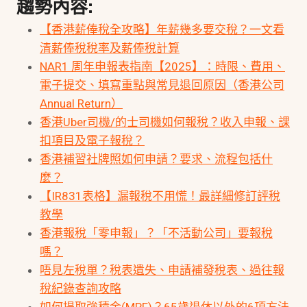
趨勢內容:
【香港薪俸稅全攻略】年薪幾多要交稅？一文看
清薪俸稅稅率及薪俸稅計算
NAR1 周年申報表指南【2025】：時限、費用、
電子提交、填寫重點與常見退回原因（香港公司
Annual Return）
香港Uber司機/的士司機如何報稅？收入申報、課
扣項目及電子報稅？
香港補習社牌照如何申請？要求、流程包括什
麼？
【IR831表格】漏報稅不用慌！最詳細修訂評稅
教學
香港報稅「零申報」？「不活動公司」要報稅
嗎？
唔見左稅單？稅表遺失、申請補發稅表、過往報
稅紀錄查詢攻略