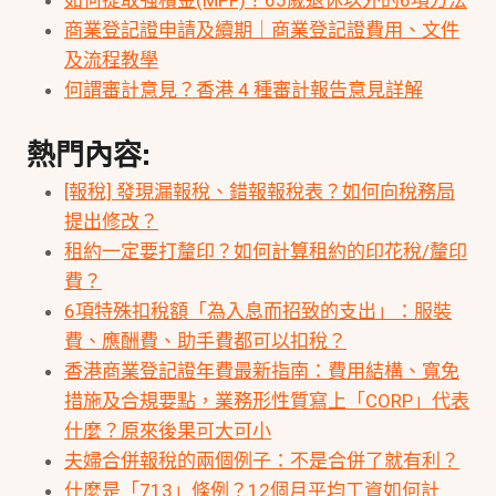
如何提取強積金(MPF)？65歲退休以外的6項方法
商業登記證申請及續期｜商業登記證費用、文件
及流程教學
何謂審計意見？香港 4 種審計報告意見詳解
熱門內容:
[報稅] 發現漏報稅、錯報報稅表？如何向稅務局
提出修改？
租約一定要打釐印？如何計算租約的印花稅/釐印
費？
6項特殊扣稅額「為入息而招致的支出」：服裝
費、應酬費、助手費都可以扣稅？
香港商業登記證年費最新指南：費用結構、寬免
措施及合規要點，業務形性質寫上「CORP」代表
什麼？原來後果可大可小
夫婦合併報稅的兩個例子：不是合併了就有利？
什麼是「713」條例？12個月平均工資如何計