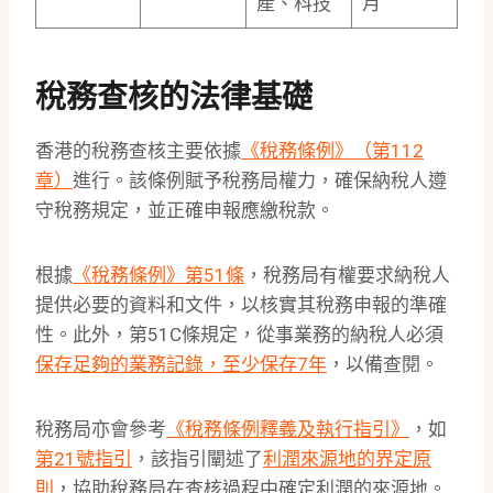
產、科技
月
稅務查核的法律基礎
香港的稅務查核主要依據
《稅務條例》（第112
章）
進行。該條例賦予稅務局權力，確保納稅人遵
守稅務規定，並正確申報應繳稅款。
根據
《稅務條例》第51條
，稅務局有權要求納稅人
提供必要的資料和文件，以核實其稅務申報的準確
性。此外，第51C條規定，從事業務的納稅人必須
保存足夠的業務記錄，至少保存7年
，以備查閱。
稅務局亦會參考
《稅務條例釋義及執行指引》
，如
第21號指引
，該指引闡述了
利潤來源地的界定原
則
，協助稅務局在查核過程中確定利潤的來源地。