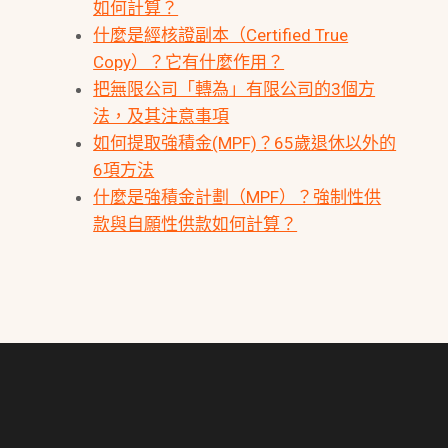
如何計算？
什麼是經核證副本（Certified True
Copy）？它有什麼作用？
把無限公司「轉為」有限公司的3個方
法，及其注意事項
如何提取強積金(MPF)？65歲退休以外的
6項方法
什麼是強積金計劃（MPF）？強制性供
款與自願性供款如何計算？