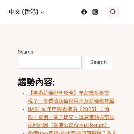
中文 (香港)
Search
Search
趨勢內容:
【香港薪俸稅全攻略】年薪幾多要交
稅？一文看清薪俸稅稅率及薪俸稅計算
NAR1 周年申報表指南【2025】：時
限、費用、電子提交、填寫重點與常見
退回原因（香港公司Annual Return）
香港Uber司機/的士司機如何報稅？收入