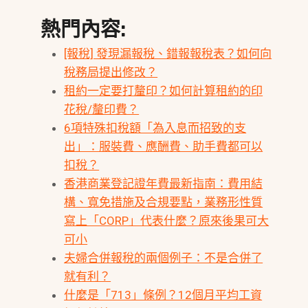
熱門內容:
[報稅] 發現漏報稅、錯報報稅表？如何向
稅務局提出修改？
租約一定要打釐印？如何計算租約的印
花稅/釐印費？
6項特殊扣稅額「為入息而招致的支
出」：服裝費、應酬費、助手費都可以
扣稅？
香港商業登記證年費最新指南：費用結
構、寬免措施及合規要點，業務形性質
寫上「CORP」代表什麼？原來後果可大
可小
夫婦合併報稅的兩個例子：不是合併了
就有利？
什麼是「713」條例？12個月平均工資