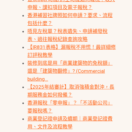
申報、課扣項目及電子報稅？
香港補習社牌照如何申請？要求、流程
包括什麼？
唔見左稅單？稅表遺失、申請補發稅
表、過往報稅紀錄查詢攻略
【IR831表格】漏報稅不用慌！最詳細修
訂評稅教學
裝修到底是用「商業建築物的免稅額」
還是「建築物翻修」? (Commercial
building…
【2025年結審計】取消強積金對沖，長
期服務金如何撥備？
香港報稅「零申報」？「不活動公司」
要報稅嗎？
商業登記證申請及續期｜商業登記證費
用、文件及流程教學